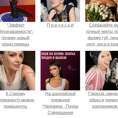
"Эффект
П р и ч е с к и!
Сохраняйте м
еузнаваемости":
точные черты ли
почему новый
форму губ, ли
образ певицы
скул, носа и раз
вызвал споры о
глаз.
гранях
возможного?
К старому
На шанхайской
Глюкоза смени
ерманенту можно
премьере
образ и удиви
привыкнуть.
"Человека - Паука:
поклонников
Совершенно