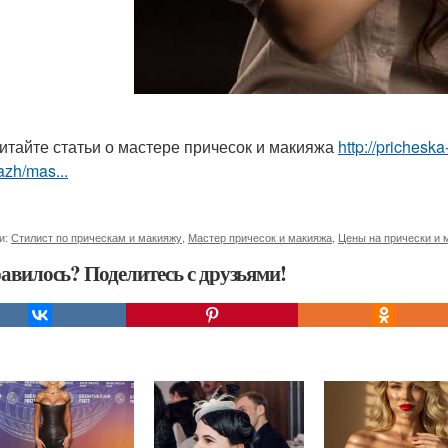
итайте статьи о мастере причесок и макияжа
http://prichesk
zh/mas...
и:
Стилист по прическам и макияжу
,
Мастер причесок и макияжа
,
Цены на прически и 
авилось? Поделитесь с друзьями!