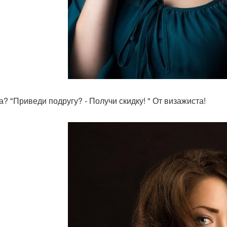
а? "Приведи подругу? - Получи скидку! " От визажиста!