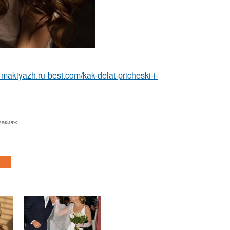
a-makiyazh.ru-best.com/kak-delat-pricheski-i-
макияж