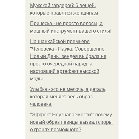
Мужской гардероб: 6 вещей,
которые нравятся женщинам
Прическа - не просто волосы, а
мощный инструмент вашего стиля!
На шанхайской премьере
"Человека - Паука: Совершенно
Новый День" зендея выбрала не
просто очередной наряд, а
настоящий артефакт высокой
моды.
Улыбка - это не мелочь, а деталь,
которая меняет весь образ
человека.
"Эффект Неузнаваемости": почему
новый образ певицы вызвал споры
о гранях возможного?