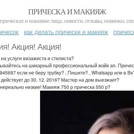
ПРИЧЕСКА И МАКИЯЖ
прическах и макияже лица, новости, отзывы, новинки, сек
ичесок
как делать прически и макияж
причес
ия! Акция! Акция!
 на услуги визажиста и стилиста?
ывайтесь на шикарный профессиональный мэйк ап. Прическа
945697 если не беру трубку? , Пишите? , Whatsapp или в Вк
 действует до 30. 12. 2016? Мастер на дом выезжает?
нереально низкие! Макияж 750 р прическа 550 р?