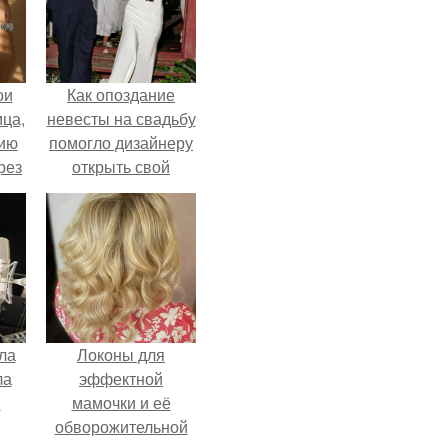
ои
Как опоздание
ца,
невесты на свадьбу
нию
помогло дизайнеру
рез
открыть свой
бренд.
ла
Локоны для
ла
эффектной
.
мамочки и её
обворожительной