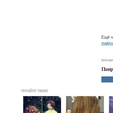
Ещё ч
makiya
Категори
Понр
Читайте также