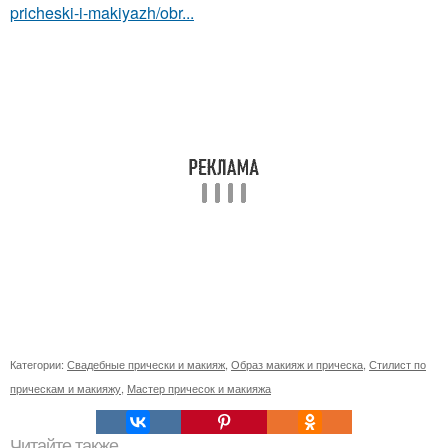
pricheski-i-makiyazh/obr...
Категории:
Свадебные прически и макияж
,
Образ макияж и прическа
,
Стилист по
прическам и макияжу
,
Мастер причесок и макияжа
Читайте также