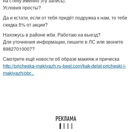
на стену именно эту запись).
Условия просты?
Да и кстати, если от тебя придёт подружка к нам, то тебе
скидка 5% от акции?
Нахожусь в районе жби. Работаю на выезд?
Для уточнения информации, пишите в ЛС или звоните
89827010007?
Смотрите ещё новости об образе макияж и прическа
http://pricheska-makiyazh.ru-best.com/kak-delat-pricheski-i-
makiyazh/obr...