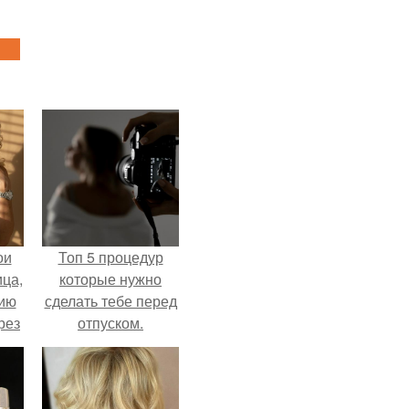
ои
Топ 5 процедур
ца,
которые нужно
нию
сделать тебе перед
рез
отпуском.