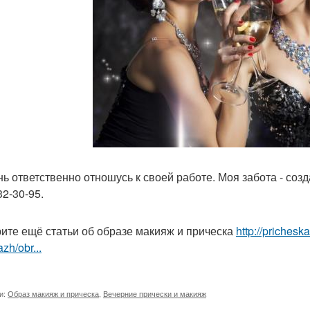
нь ответственно отношусь к своей работе. Моя забота - созд
32-30-95.
ите ещё статьи об образе макияж и прическа
http://prichesk
zh/obr...
и:
Образ макияж и прическа
,
Вечерние прически и макияж