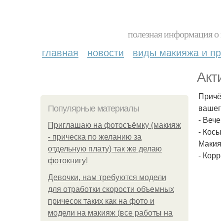
полезная информация о 
главная
новости
виды макияжа и пр
Акт
Причё
вашег
Популярные материалы
- Веч
Приглашаю на фотосъёмку (макияж
- Кос
- прическа по желанию за
Макияж
отдельную плату) так же делаю
- Кор
фотокнигу!
Девочки, нам требуются модели
для отработки скорости объемных
причесок таких как на фото и
модели на макияж (все работы на