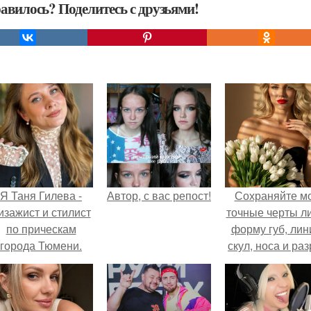
авилось? Поделитесь с друзьями!
Я Таня Гилева -
Автор, с вас репост!
Сохраняйте м
изажист и стилист
точные черты ли
по прическам
форму губ, ли
города Тюмени.
скул, носа и раз
глаз.