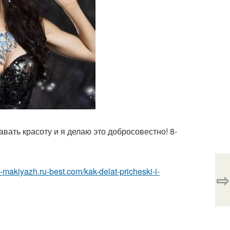
авать красоту и я делаю это добросовестно! 8-
a-makiyazh.ru-best.com/kak-delat-pricheski-i-
⇨