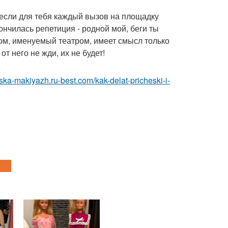
, если для тебя каждый вызов на площадку
ончилась репетиция - родной мой, беги ты
ом, именуемый театром, имеет смысл только
от него не жди, их не будет!
eska-makiyazh.ru-best.com/kak-delat-pricheski-i-