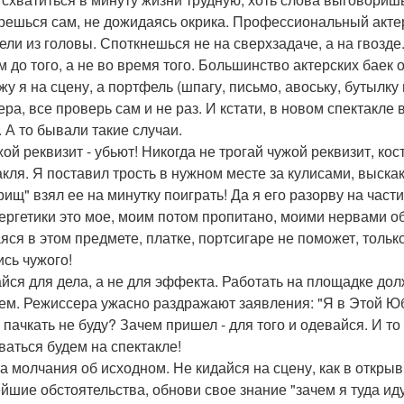
решься сам, не дожидаясь окрика. Профессиональный актер
ели из головы. Споткнешься не на сверхзадаче, а на гвозде
м до того, а не во время того. Большинство актерских баек 
у я на сцену, а портфель (шпагу, письмо, авоську, бутылку и
ера, все проверь сам и не раз. И кстати, в новом спектакле
. А то бывали такие случаи.
жой реквизит - убьют! Никогда не трогай чужой реквизит, к
акля. Я поставил трость в нужном месте за кулисами, выскак
ищ" взял ее на минутку поиграть! Да я его разорву на части
ергетики это мое, моим потом пропитано, моими нервами об
яся в этом предмете, платке, портсигаре не поможет, тольк
ись чужого!
йся для дела, а не для эффекта. Работать на площадке должн
ем. Режиссера ужасно раздражают заявления: "Я в Этой Юбке
 пачкать не буду? Зачем пришел - для того и одевайся. И т
ваться будем на спектакле!
а молчания об исходном. Не кидайся на сцену, как в откры
йшие обстоятельства, обнови свое знание "зачем я туда иду