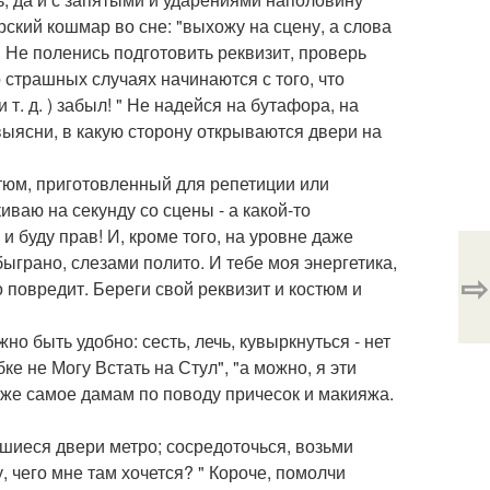
ский кошмар во сне: "выхожу на сцену, а слова
. Не поленись подготовить реквизит, проверь
о страшных случаях начинаются с того, что
 т. д. ) забыл! " Не надейся на бутафора, на
 выясни, в какую сторону открываются двери на
остюм, приготовленный для репетиции или
иваю на секунду со сцены - а какой-то
 и буду прав! И, кроме того, на уровне даже
ыграно, слезами полито. И тебе моя энергетика,
⇨
о повредит. Береги свой реквизит и костюм и
о быть удобно: сесть, лечь, кувыркнуться - нет
 не Могу Встать на Стул", "а можно, я эти
о же самое дамам по поводу причесок и макияжа.
вшиеся двери метро; сосредоточься, возьми
, чего мне там хочется? " Короче, помолчи