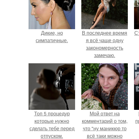
Дикие, но
В последнее время
С
симпатичные.
я всё чаще одну
закономерность
замечаю.
э
Топ 5 процедур
Мой ответ на
которые нужно
комментарий о том,
п
сделать тебе перед
что "ну маникюр то
отпуском.
всё таки можно