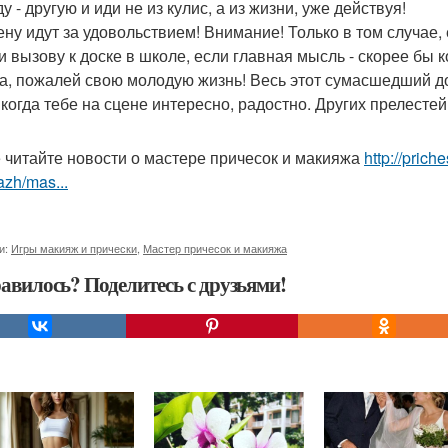
у - другую и иди не из кулис, а из жизни, уже действуя!
ену идут за удовольствием! Внимание! Только в том случае
и вызову к доске в школе, если главная мысль - скорее бы к
а, пожалей свою молодую жизнь! Весь этот сумасшедший д
 когда тебе на сцене интересно, радостно. Других прелестей 
 читайте новости о мастере причесок и макияжа
http://prich
zh/mas...
и:
Игры макияж и прически
,
Мастер причесок и макияжа
авилось? Поделитесь с друзьями!