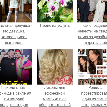
тильная девушка -
Прайс на услуги:
Как опоздани
это девушка,
невесты на сва
которая умеет
помогло дизайн
выглядеть
открыть свой
привлекательно и
бренд.
легантно в любои
ситуации.
Приходи к нам в
Локоны для
Решила
рикиде в стиле 90
эффектной
протестирова
х и получай
мамочки и её
один из самы
подарки от руки
обворожительной
интересных AI