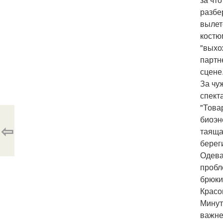
разбе
вылет
костю
"выхож
партн
сцене
За чу
спект
"Товар
биоэн
⇦
таяща
берег
Одева
пробл
брюки
Красо
Минут
важне