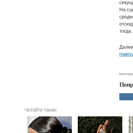
секунд
На сц
сродн
отсюд
тогда,
Далее
makiya
Категори
Понр
Читайте также