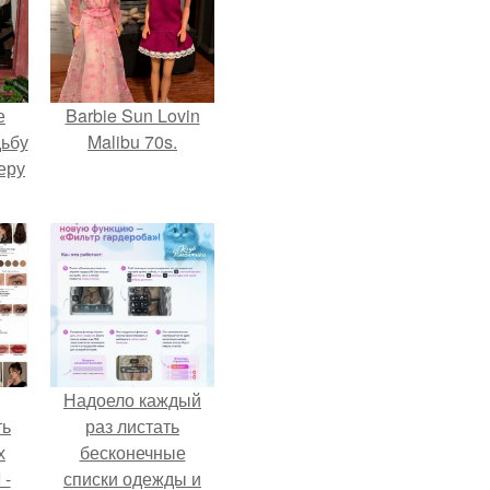
е
Barbie Sun Lovin
дьбу
Malibu 70s.
еру
Надоело каждый
ть
раз листать
х
бесконечные
 -
списки одежды и