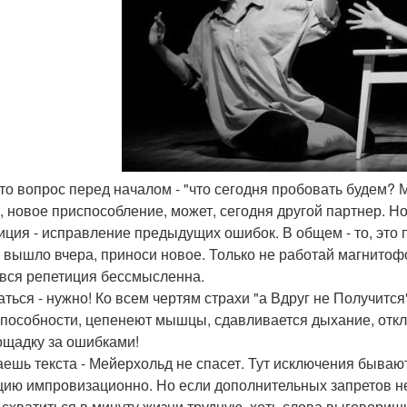
 что вопрос перед началом - "что сегодня пробовать будем?
, новое приспособление, может, сегодня другой партнер. Но
иция - исправление предыдущих ошибок. В общем - то, это п
е вышло вчера, приноси новое. Только не работай магнитофон
 вся репетиция бессмысленна.
ться - нужно! Ко всем чертям страхи "а Вдруг не Получится"
способности, цепенеют мышцы, сдавливается дыхание, отклю
ощадку за ошибками!
аешь текста - Мейерхольд не спасет. Тут исключения бывают,
цию импровизационно. Но если дополнительных запретов нет
о схватиться в минуту жизни трудную, хоть слова выговориш