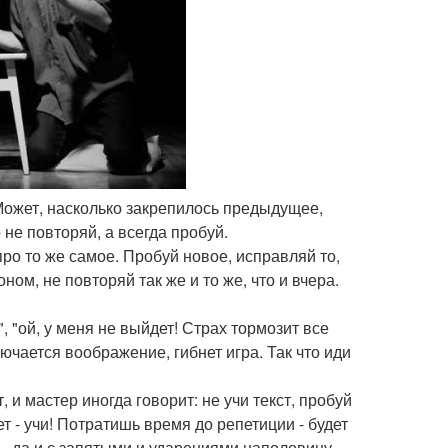
 Может, насколько закрепилось предыдущее,
 не повторяй, а всегда пробуй.
ро то же самое. Пробуй новое, исправляй то,
ом, не повторяй так же и то же, что и вчера.
, "ой, у меня не выйдет! Страх тормозит все
чается воображение, гибнет игра. Так что иди
 и мастер иногда говорит: не учи текст, пробуй
 - учи! Потратишь время до репетиции - будет
ь, да и с запятыми и ударениями наполовину