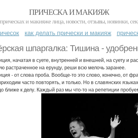
ПРИЧЕСКА И МАКИЯЖ
прическах и макияже лица, новости, отзывы, новинки, сек
ичесок
как делать прически и макияж
причес
ёрская шпаргалка: Тишина - удобрен
иция, начатая в суете, внутренней и внешней, на суету и р
ую растраченное на ерунду, реши всю мелочь заранее.
ция - от слова проба. Вообще-то это слово, конечно, от фра
приходим часто повторять, и только. Но в славянских языках 
до ближе к делу. Каждый раз мы что-то на репетиции пробуе