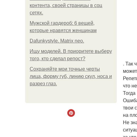
контента, своей страницы в соц
сетях.
Мужской гардероб: 6 вещей,
которые нравятся женщинам
Dafunkystyle. Matrix neo.
Ищу моделей. В приоритете выберу
того, кто сделал репост?
. Так
Сохраняйте мои точные черты
может
лица, форму губ, линию скул, носа и
Репет
разрез глаз.
что н
Тогда
Ошиба
твои 
на пл
Не зн
ситуа
за чт