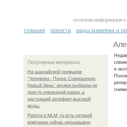
полезная информация о 
главная
новости
виды макияжа и пр
Але
Недав
совме
Популярные материалы
и экс
На шанхайской премьере
Похож
"Человека - Паука: Совершенно
репер
Новый День" зендея выбрала не
снимк
просто очередной наряд, а
настоящий артефакт высокой
моды.
Работа в MLM, то есть сетевой
компании сейчас неразрывно