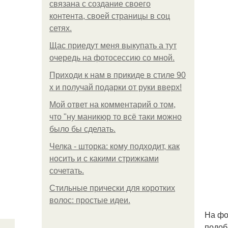
связана с создание своего
контента, своей страницы в соц
сетях.
Щас приедут меня выкупать а тут
очередь на фотосессию со мной.
Приходи к нам в прикиде в стиле 90
х и получай подарки от руки вверх!
Мой ответ на комментарий о том,
что "ну маникюр то всё таки можно
было бы сделать.
Челка - шторка: кому подходит, как
носить и с какими стрижками
сочетать.
Стильные прически для коротких
волос: простые идеи.
На фо
подоб