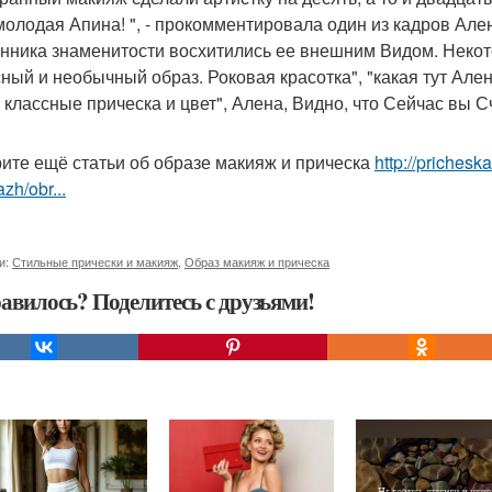
 молодая Апина! ", - прокомментировала один из кадров Але
нника знаменитости восхитились ее внешним Видом. Неко
сный и необычный образ. Роковая красотка", "какая тут Але
 классные прическа и цвет", Алена, Видно, что Сейчас вы 
ите ещё статьи об образе макияж и прическа
http://prichesk
zh/obr...
и:
Стильные прически и макияж
,
Образ макияж и прическа
авилось? Поделитесь с друзьями!