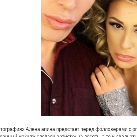
тографиях Алена апина предстает перед фолловерами с ог
ранный макияж сделали артистку на десять, а то и двадцать 