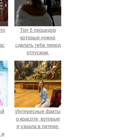
то
Топ 5 процедур
которые нужно
ас
сделать тебе перед
отпуском.
ние
а,
ы в
ый
Интересные факты
о красоте, которые
я узнала в питере.
 и