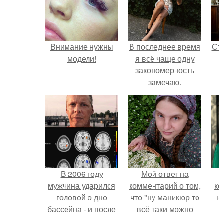
Внимание нужны
В последнее время
С
модели!
я всё чаще одну
закономерность
замечаю.
э
В 2006 году
Мой ответ на
мужчина ударился
комментарий о том,
к
головой о дно
что "ну маникюр то
бассейна - и после
всё таки можно