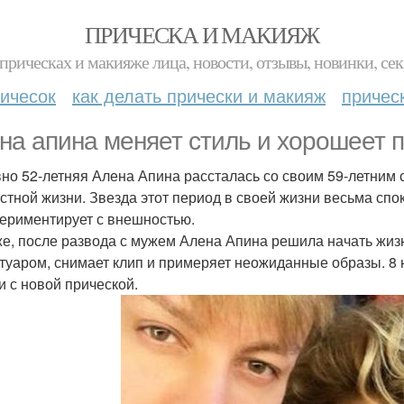
ПРИЧЕСКА И МАКИЯЖ
прическах и макияже лица, новости, отзывы, новинки, сек
ичесок
как делать прически и макияж
причес
на апина меняет стиль и хорошеет п
но 52-летняя Алена Апина рассталась со своим 59-летним 
стной жизни. Звезда этот период в своей жизни весьма сп
периментирует с внешностью.
е, после развода с мужем Алена Апина решила начать жизнь
туаром, снимает клип и примеряет неожиданные образы. 8 
и с новой прической.