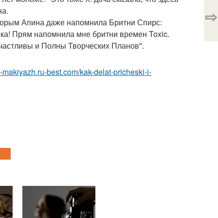
на.
⇨
торым Апина даже напомнила Бритни Спирс:
нка! Прям напомнила мне бритни времен Toxic.
Счастливы и Полны Творческих Планов".
a-makiyazh.ru-best.com/kak-delat-pricheski-i-