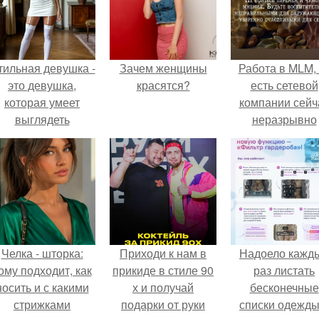
тильная девушка -
Зачем женщины
Работа в MLM, 
это девушка,
красятся?
есть сетевой
которая умеет
компании сейч
выглядеть
неразрывно
привлекательно и
связана с созда
легантно в любои
своего контент
ситуации.
своей страниц
соц сетях.
Челка - шторка:
Приходи к нам в
Надоело кажд
ому подходит, как
прикиде в стиле 90
раз листать
носить и с какими
х и получай
бесконечные
стрижками
подарки от руки
списки одежды