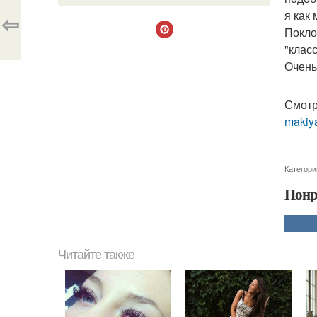
я как
⇦
Покло
"клас
Очень
Смотр
makiya
Категори
Понр
Читайте также