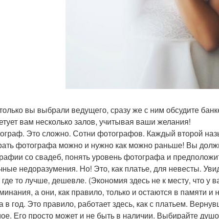
к только вы выбрали ведущего, сразу же с ним обсудите ба
етует вам несколько залов, учитывая ваши желания!
тограф. Это сложно. Сотни фотографов. Каждый второй назы
ать фотографа можно и нужно как можно раньше! Вы должны
рафии со свадеб, понять уровень фотографа и предположить
чные недоразумения. Но! Это, как платье, для невесты. Уви
 где то лучше, дешевле. (Экономия здесь не к месту, что у в
минания, а они, как правило, только и остаются в памяти и
а в год. Это правило, работает здесь, как с платьем. Вернув
мое. Его просто может и не быть в наличии. Выбирайте душо