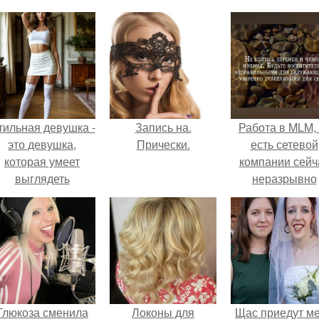
тильная девушка -
Запись на.
Работа в MLM, 
это девушка,
Прически.
есть сетевой
которая умеет
компании сейч
выглядеть
неразрывно
привлекательно и
связана с созда
легантно в любои
своего контент
ситуации.
своей страниц
соц сетях.
Глюкоза сменила
Локоны для
Щас приедут м