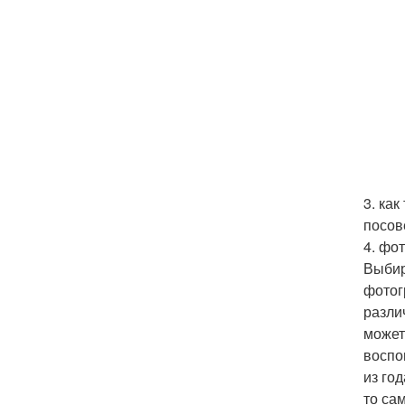
3. ка
посов
4. фо
Выбир
фотог
разли
может
воспо
из год
то са