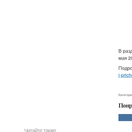
В раз
мая 2
Подро
i-pric
Категори
Понр
Читайте также