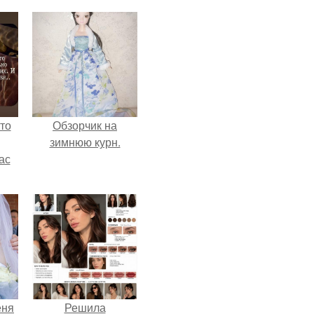
то
Обзорчик на
зимнюю курн.
ас
ние
а,
ы в
еня
Решила