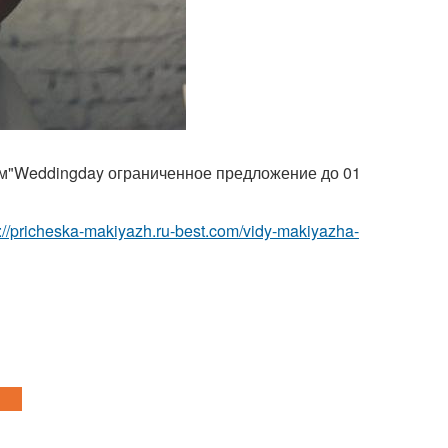
м"Weddingday ограниченное предложение до 01
p://pricheska-makiyazh.ru-best.com/vidy-makiyazha-