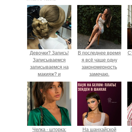
Девочки? Запись!
В последнее время
С
Записываемся
я всё чаще одну
записываемся на
закономерность
макияж? и
замечаю.
прически? не
кусаются, до 1?
э
Челка - шторка:
На шанхайской