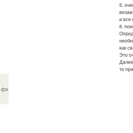
5. оч
визаж
и все
6. по
Опред
необх
как с
Это о
Далее
то пр
⇦