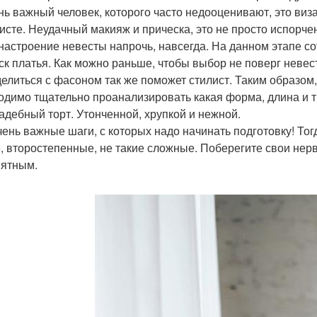
ень важный человек, которого часто недооценивают, это виз
исте. Неудачный макияж и прическа, это не просто испорче
 настроение невесты напрочь, навсегда. На данном этапе с
иск платья. Как можно раньше, чтобы выбор не поверг невест
елиться с фасоном так же поможет стилист. Таким образом,
одимо тщательно проанализировать какая форма, длина и т.
вадебный торт. Утонченной, хрупкой и нежной.
чень важные шаги, с которых надо начинать подготовку! Тогд
, второстепенные, не такие сложные. Поберегите свои нер
иятным.