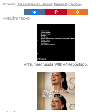
Категории:
Цены на прически и макияж
,
Макияж под прическу
Читайте также
@Numerorussia With @Repostapp.