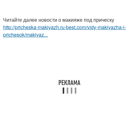
Читайте далее новости о макияже под прическу
http://pricheska-makiyazh.ru-best.com/vidy-makiyazha-i-
prichesok/makiyaz...