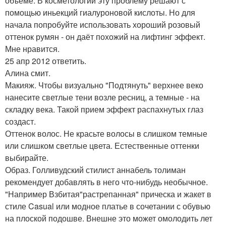
объеме. В косметологии эту проблему решают с
помощью иньекций гиалуроновой кислоты. Но для
начала попробуйте использовать хороший розовый
оттенок румян - он даёт похожий на лифтинг эффект.
Мне нравится.
25 апр 2012 ответить.
Алина смит.
Макияж. Чтобы визуально "Подтянуть" верхнее веко
нанесите светлые тени возле ресниц, а темные - на
складку века. Такой прием эффект распахнутых глаз
создаст.
Оттенок волос. Не красьте волосы в слишком темные
или слишком светлые цвета. Естественные оттенки
выбирайте.
Образ. Голливудский стилист аннабель толиман
рекомендует добавлять в него что-нибудь необычное.
"Например Взбитая"растрепанная" прическа и жакет в
стиле Casual или модное платье в сочетании с обувью
на плоской подошве. Внешне это может омолодить лет