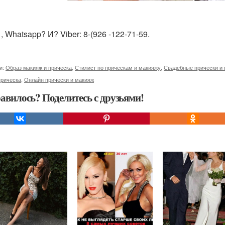
 Whatsapp? И? Viber: 8-(926 -122-71-59.
и:
Образ макияж и прическа
,
Стилист по прическам и макияжу
,
Свадебные прически и
прическа
,
Онлайн прически и макияж
авилось? Поделитесь с друзьями!