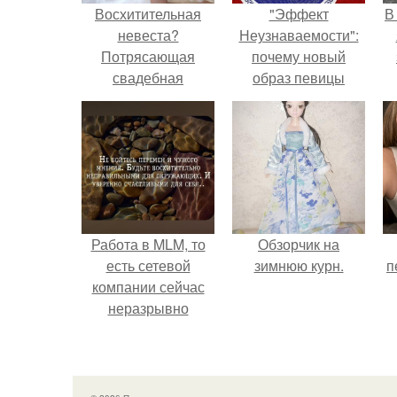
Восхитительная
"Эффект
В
невеста?
Неузнаваемости":
Потрясающая
почему новый
свадебная
образ певицы
прическа от
вызвал споры о
парикмахера -
гранях
стилиста Натальи и
возможного?
профессиональный
макияж от
визажиста Натальи
Игнатовой.
Работа в MLM, то
Обзорчик на
есть сетевой
зимнюю курн.
п
компании сейчас
неразрывно
связана с создание
своего контента,
своей страницы в
соц сетях.