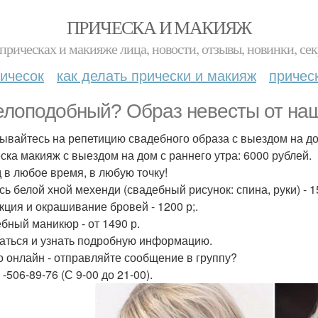
ПРИЧЕСКА И МАКИЯЖ
прическах и макияже лица, новости, отзывы, новинки, сек
ичесок
как делать прически и макияж
причес
елоподобный? Образ невесты от наш
ывайтесь на репетицию свадебного образа с выездом на до
ска макияж с выездом на дом с раннего утра: 6000 рублей.
 в любое время, в любую точку!
сь белой хной мехенди (свадебный рисунок: спина, руки) - 15
кция и окрашивание бровей - 1200 р;.
бный маникюр - от 1490 р.
аться и узнать подробную информацию.
 онлайн - отправляйте сообщение в группу?
 -506-89-76 (С 9-00 до 21-00).