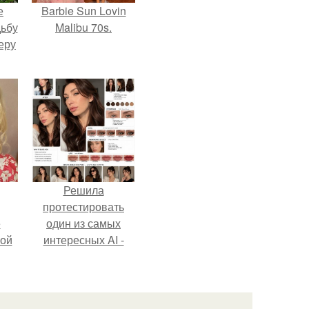
е
Barbie Sun Lovin
дьбу
Malibu 70s.
еру
Решила
протестировать
ё
один из самых
ой
интересных AI -
промтов для бьюти
- анализа.