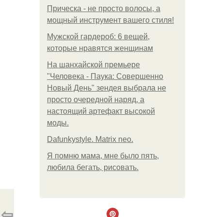
Прическа - не просто волосы, а
мощный инструмент вашего стиля!
Мужской гардероб: 6 вещей,
которые нравятся женщинам
На шанхайской премьере
"Человека - Паука: Совершенно
Новый День" зендея выбрала не
просто очередной наряд, а
настоящий артефакт высокой
моды.
Dafunkystyle. Matrix neo.
Я помню мама, мне было пять,
любила бегать, рисовать.
⇦