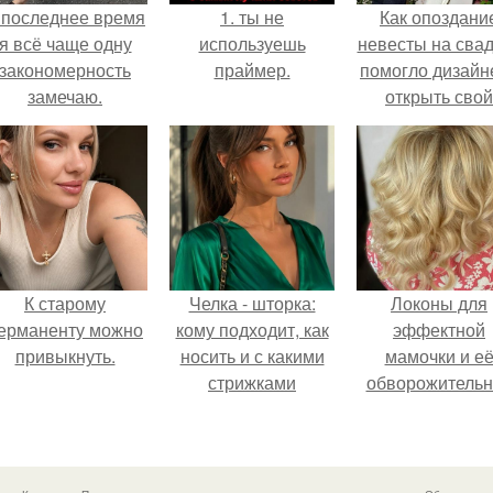
 последнее время
1. ты не
Как опоздани
я всё чаще одну
используешь
невесты на сва
закономерность
праймер.
помогло дизайн
замечаю.
открыть свой
бренд.
К старому
Челка - шторка:
Локоны для
ерманенту можно
кому подходит, как
эффектной
привыкнуть.
носить и с какими
мамочки и е
стрижками
обворожительн
сочетать.
дочурки.