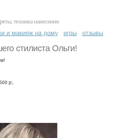
реты, техника нанесения
ки и макияж на дому
игры
отзывы
его стилиста Ольги!
м!
00 р;.