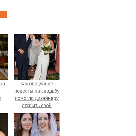
ка -
Как опоздание
невесты на свадьбу
т
помогло дизайнеру
открыть свой
о и
бренд.
бои