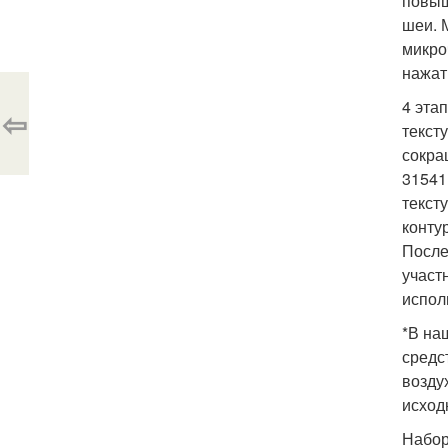
повыш
шеи. 
микро
нажат
4 эта
⇦
текст
сокра
31541
текст
конту
После
участ
испол
*В на
средс
возду
исход
Набор