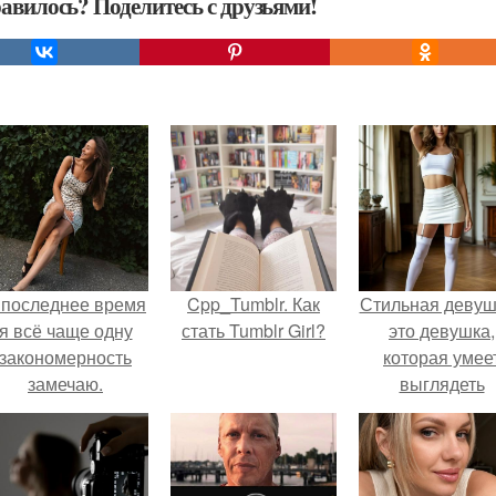
авилось? Поделитесь с друзьями!
 последнее время
Cpp_Tumblr. Как
Стильная девуш
я всё чаще одну
стать Tumblr Girl?
это девушка,
закономерность
которая умее
замечаю.
выглядеть
привлекательн
элегантно в лю
ситуации.