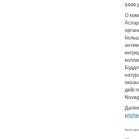
5499 
О ком
Аспар
орган
больш
антив
ингре
колла
Буддл
натур
оказы
дейст
Novag
Далее
priche
Категори