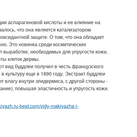
ции аспарагиновой кислоты и ее влияние на
залось, что она является катализатором
ксидантной защите. О том, что она обладает
но. Это новинка среди косметических
ет выработке, необходимых для упругости кожи,
оты клеток дермы.
от вид буддлеи получил в честь французского
в культуру еще в 1890 году. Экстракт буддлеи
т влагу внутри эпидермиса, с другой стороны -
хание), повышая эластичность и упругость кожи.
kiyazh.ru-best.com/vidy-makiyazha-i-