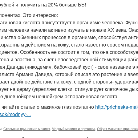
рублей и получить на 20% больше ББ!
понентах. Это интересно:
агиновая кислота присутствует в организме человека. Функ
изм человека начали активно изучать в начале ХХ века. Ока
инства обменных процессов в организме, способствуя антио
озрастным действием на кожу, стало известно совсем недав
диентов. Особенность ее состоит в том, что она способству
гена и эластина, за счет непосредственной стимуляции раб
ея Давида (никодемия, бабочковый куст) - свое название эт
алиста Армана Давида, который описал это растение и ввел 
вает двойное действие на кожу: с одной стороны- удерживае
вует на дерму (укрепляет клетки, стимулирует клеточное ды
e дневнойкрем ночнойкрем аспарагиноваякислота.
 читайте статьи о макияже глаз поэтапно
http://pricheska-ma
sok/modnyy-...
и:
Стильные прически и макияж
,
Модный макияж и прическа
,
Образ макияж и прическа