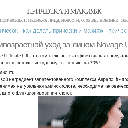
ПРИЧЕСКА И МАКИЯЖ
прическах и макияже лица, новости, отзывы, новинки, сек
ичесок
как делать прически и макияж
причес
ивозрастной уход за лицом Novage Ult
e Ultimate Lift - это комплекс высокоэффективных продукт
 по отношению к исходному состоянию, на 70%!
диенты:
вой ингредиент запатентованного комплекса Aspartolift - п
енимая натуральная аминокислота, необходима человеческ
льного функционирования клеток