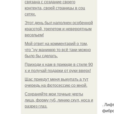
связана с создание своего
контента, своей страницы в соц
сетях.
Этот день был наполнен особенной
красотой, трепетом и невероятным
весельем!
Мой ответ на комментарий о том,
что "ну маникюр то всё таки можно
было бы сделать.
Приходи к нам в прикиде в стиле 90
х и получай подарки от руки вверх!
Щас приедут меня выкупать а тут
очередь на фотосессию со мной.
Сохраняйте мои точные черты
лица, форму губ, линию скул, носа и
. Лиф
разрез глаз.
фибро