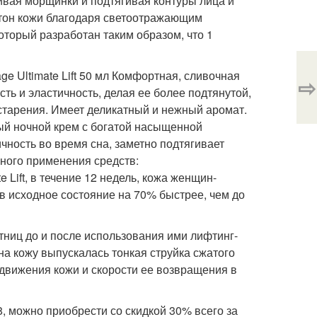
ивая морщинки и подтягивая контуры лица и
 тон кожи благодаря светоотражающим
оторый разработан таким образом, что 1
e Ultimate Lift 50 мл Комфортная, сливочная
⇨
сть и эластичность, делая ее более подтянутой,
тарения. Имеет деликатный и нежный аромат.
ный ночной крем с богатой насыщенной
ичность во время сна, заметно подтягивает
сного применения средств:
 Lift, в течение 12 недель, кожа женщин-
в исходное состояние на 70% быстрее, чем до
ниц до и после использования ими лифтинг-
 на кожу выпускалась тонкая струйка сжатого
движения кожи и скорости ее возвращения в
8, можно приобрести со скидкой 30% всего за