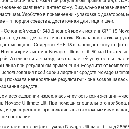
ает эластичность кожи при регулярном применении, сглаж
Мгновенно смягчает и питает кожу. Визуально выравнивает
частицам. Удобство в применении - упаковка с дозатором, к
ие = 1 порция средства, достаточная для лица и шеи.
п - Основной уход 31540 Дневной крем-лифтинг SPF 15 Novag
ура - подходит для всех типов кожи. Возвращает коже упруго
щает морщины. Содержит SPF 15 и защищает кожу от фотос
 Ночной крем-лифтинг Novage Ultimate Lift 50 мл Питатель
урой. Активно питает кожу, возвращает ей упругость и эласт
ры лица при регулярном применении. Результат от комплек
 использования всей серии лифтинг-средств Novage Ultimate
ниц показала невероятные результаты* - она возвращалась 
ьзования средств.
шем исследовании измерялась упругость кожи женщин-участ
тв Novage Ultimate Lift. При помощи специального прибора,
ха, и одновременно проводились высокоточные измерения 
ное состояние.
 комплексного лифтинг-ухода Novage Ultimate Lift, код 2896