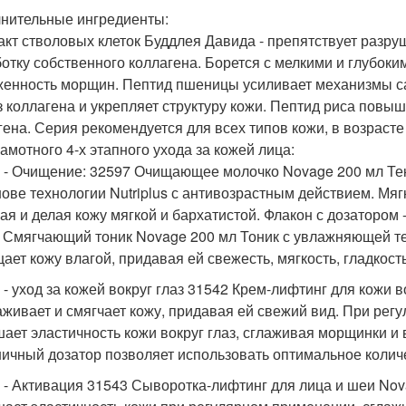
нительные ингредиенты:
акт стволовых клеток Буддлея Давида - препятствует разр
отку собственного коллагена. Борется с мелкими и глубок
енность морщин. Пептид пшеницы усиливает механизмы с
з коллагена и укрепляет структуру кожи. Пептид риса повы
гена. Серия рекомендуется для всех типов кожи, в возрасте
рамотного 4-х этапного ухода за кожей лица:
п - Очищение: 32597 Очищающее молочко Novage 200 мл Тек
нове технологии Nutriplus с антивозрастным действием. Мяг
ая и делая кожу мягкой и бархатистой. Флакон с дозатором 
 Смягчающий тоник Novage 200 мл Тоник с увлажняющей те
ает кожу влагой, придавая ей свежесть, мягкость, гладкост
 - уход за кожей вокруг глаз 31542 Крем-лифтинг для кожи в
аживает и смягчает кожу, придавая ей свежий вид. При рег
ает эластичность кожи вокруг глаз, сглаживая морщинки и
ничный дозатор позволяет использовать оптимальное колич
п - Активация 31543 Сыворотка-лифтинг для лица и шеи Novag