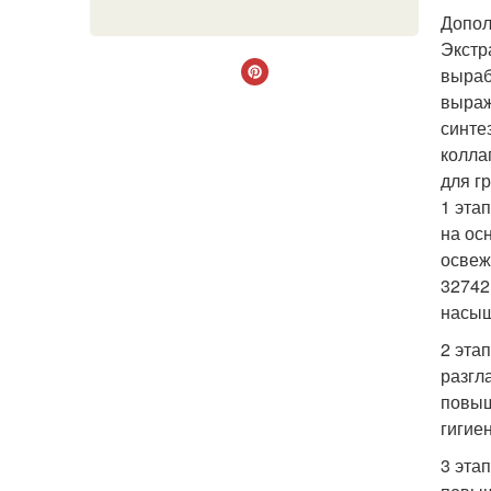
Допол
Экстр
выраб
выраж
синте
колла
для г
1 эта
на ос
освеж
32742
насыщ
2 этап
разгл
повыш
гигие
3 эта