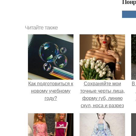
Понр
Читайте также
Как подготовиться к
Сохраняйте мои
В
новому учебному
точные черты лица,
году?
форму губ, линию
скул, носа и разрез
глаз.