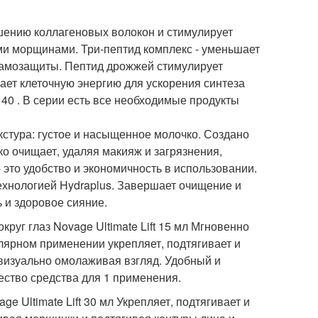
ушению коллагеновых волокон и стимулирует
ими морщинами. Три-пептид комплекс - уменьшает
амозащиты. Пептид дрожжей стимулирует
шает клеточную энергию для ускорения синтеза
 40 . В серии есть все необходимые продукты
стура: густое и насыщенное молочко. Создано
ко очищает, удаляя макияж и загрязнения,
- это удобство и экономичность в использовании.
хнологией Hydraplus. Завершает очищение и
ь и здоровое сияние.
округ глаз Novage Ultimate Lift 15 мл Мгновенно
улярном применении укрепляет, подтягивает и
 визуально омолаживая взгляд. Удобный и
ество средства для 1 применения.
e Ultimate Lift 30 мл Укрепляет, подтягивает и