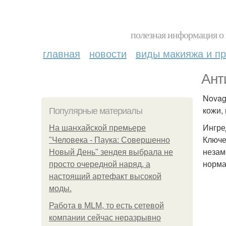
полезная информация о 
главная
новости
виды макияжа и пр
Ант
Novag
кожи,
Популярные материалы
Ингре
На шанхайской премьере
Ключе
"Человека - Паука: Совершенно
незам
Новый День" зендея выбрала не
норма
просто очередной наряд, а
настоящий артефакт высокой
моды.
Работа в MLM, то есть сетевой
компании сейчас неразрывно