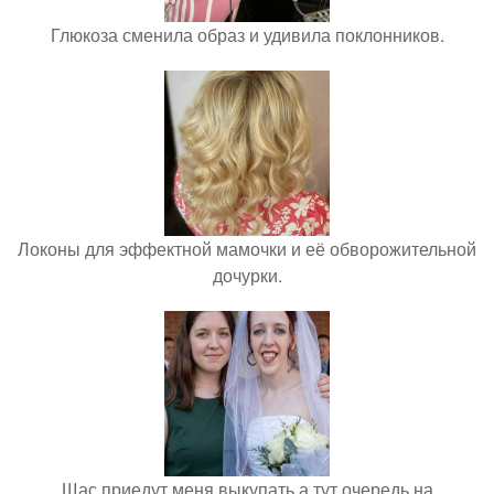
Глюкоза сменила образ и удивила поклонников.
Локоны для эффектной мамочки и её обворожительной
дочурки.
Щас приедут меня выкупать а тут очередь на