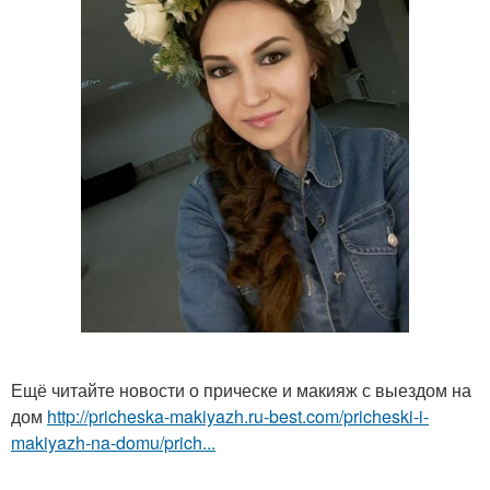
Ещё читайте новости о прическе и макияж с выездом на
дом
http://pricheska-makiyazh.ru-best.com/pricheski-i-
makiyazh-na-domu/prich...