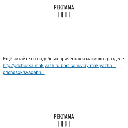
Ещё читайте о свадебных прическах и макияж в разделе
http://pricheska-makiyazh.ru-best.com/vidy-makiyazha-i-
prichesok/svadebn...