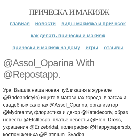
ПРИЧЕСКА И МАКИЯЖ
главная
новости
виды макияжа и причесок
как делать прически и макияж
прически и макияж на дому
игры
отзывы
@Assol_Oparina With
@Repostapp.
Ура! Вышла наша новая публикация в журнале
@Brideandstyle) ищите в магазинах города, в загсах и
свадебных салонах @Assol_Oparina, организатор
@Mydreamw, флористика и декор @Katedecortv, образ
невесты @Elstilespb, платье невесты @Pion. Dress,
украшения @Enzebridal, полиграфия @Happypaperspb,
костюм жениха @Platinium_Svadba