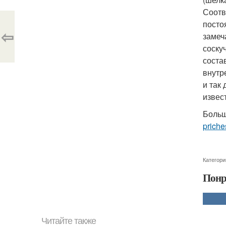
Соотв
посто
⇦
замеч
соску
соста
внутр
и так
извес
Больш
priche
Категори
Понр
Читайте также