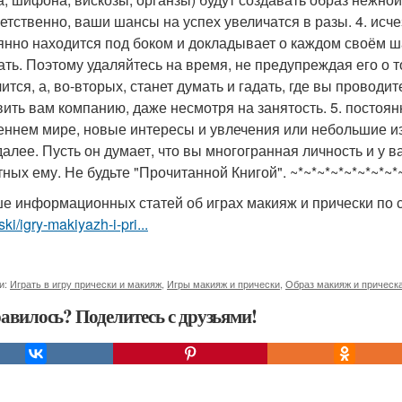
етственно, ваши шансы на успех увеличатся в разы. 4. исч
янно находится под боком и докладывает о каждом своём ша
ать. Поэтому удаляйтесь на время, не предупреждая его о т
чится, а, во-вторых, станет думать и гадать, где вы провод
вить вам компанию, даже несмотря на занятость. 5. постоян
еннем мире, новые интересы и увлечения или небольшие из
 далее. Пусть он думает, что вы многогранная личность и у 
тных ему. Не будьте "Прочитанной Книгой". ~*~*~*~*~*~*~*~
е информационных статей об играх макияж и прически по
ski/igry-makiyazh-i-pri...
и:
Играть в игру прически и макияж
,
Игры макияж и прически
,
Образ макияж и прическ
авилось? Поделитесь с друзьями!