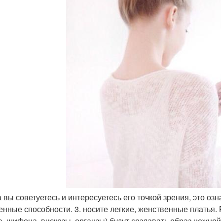
да вы советуетесь и интересуетесь его точкой зрения, это оз
енные способности. 3. носите легкие, женственные платья.
а, шифона, вискозы, органзы) будут создавать образ нежно