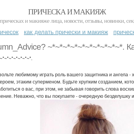
ПРИЧЕСКА И МАКИЯЖ
прическах и макияже лица, новости, отзывы, новинки, сек
ичесок
как делать прически и макияж
причес
umn_Advice? ~*~*~*~*~*~*~*~*~*~*. К
~*~*~*~*~*~*~*.
звольте любимому играть роль вашего защитника и ангела -
героем, этаким суперменом. Будьте хрупким созданием, кот
аботиться о вас, при этом, не забывая говорить слова восх
нение. Неважно, что вы покупаете - очередную безделушку 