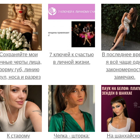
Сохраняйте мои
7 ключей к счастью
В последнее вр
очные черты лица,
в личной жизни.
я всё чаще од
форму губ, линию
закономернос
кул, носа и разрез
замечаю.
глаз.
К старому
Челка - шторка:
На шанхайско