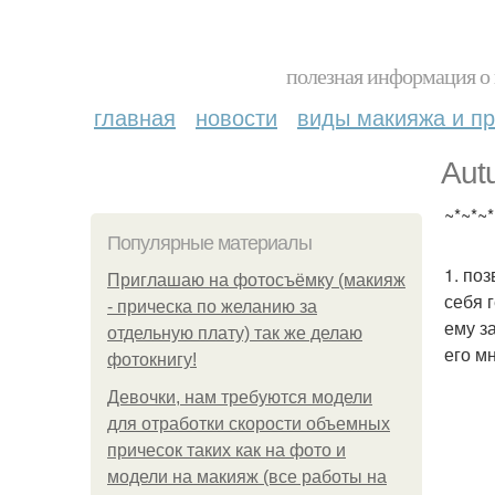
полезная информация о 
главная
новости
виды макияжа и пр
Aut
~*~*~*
Популярные материалы
1. по
Приглашаю на фотосъёмку (макияж
себя 
- прическа по желанию за
ему з
отдельную плату) так же делаю
его м
фотокнигу!
Девочки, нам требуются модели
для отработки скорости объемных
причесок таких как на фото и
модели на макияж (все работы на