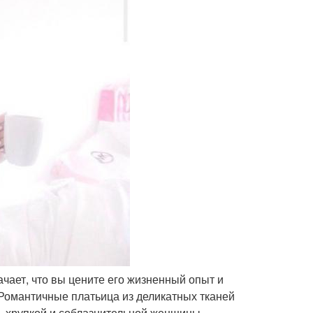
начает, что вы цените его жизненный опыт и
 Романтичные платьица из деликатных тканей
й, хрупкой и соблазнительной женщины.