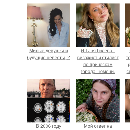
Милые девушки и
Я Таня Гилева -
будущие невесты, ?
визажист и стилист
т
по прическам
города Тюмени.
с
В 2006 году
Мой ответ на