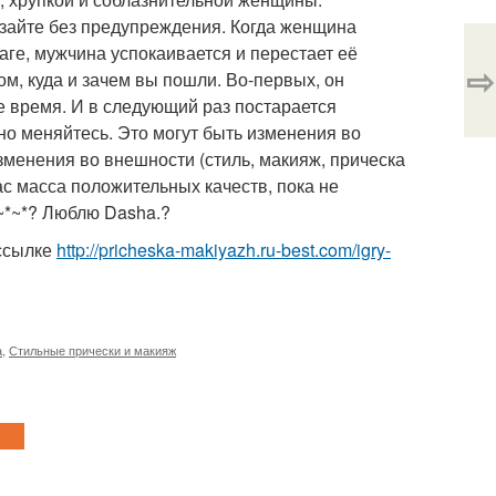
езайте без предупреждения. Когда женщина
ге, мужчина успокаивается и перестает её
⇨
ом, куда и зачем вы пошли. Во-первых, он
ите время. И в следующий раз постарается
но меняйтесь. Это могут быть изменения во
менения во внешности (стиль, макияж, прическа
вас масса положительных качеств, пока не
*~*~*? Люблю Dasha.?
 ссылке
http://pricheska-makiyazh.ru-best.com/igry-
а
,
Стильные прически и макияж