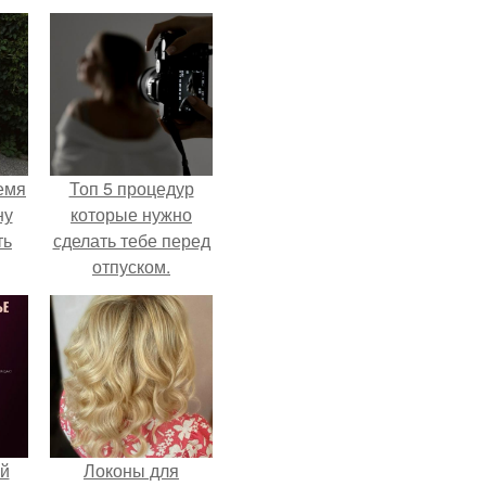
емя
Топ 5 процедур
ну
которые нужно
ть
сделать тебе перед
отпуском.
й
Локоны для