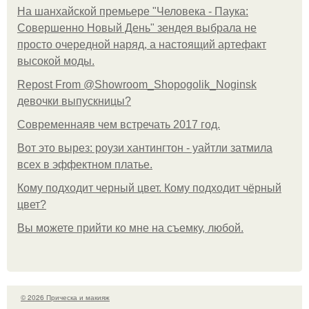
На шанхайской премьере "Человека - Паука:
Совершенно Новый День" зендея выбрала не
просто очередной наряд, а настоящий артефакт
высокой моды.
Repost From @Showroom_Shopogolik_Noginsk
девочки выпускницы?
Современнаяв чем встречать 2017 год.
Вот это вырез: роузи хантингтон - уайтли затмила
всех в эффектном платьe.
Кому подходит черный цвет. Кому подходит чёрный
цвет?
Вы можете прийти ко мне на съемку, любой.
© 2026 Прическа и макияж