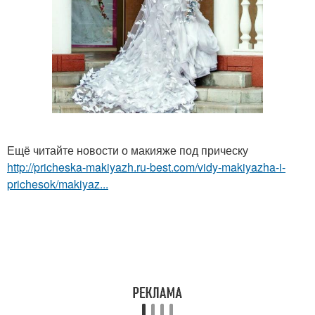
Ещё читайте новости о макияже под прическу
http://pricheska-makiyazh.ru-best.com/vidy-makiyazha-i-
prichesok/makiyaz...