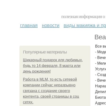
полезная информация о 
главная
новости
виды макияжа и пр
Bea
Все в
- Мод
Популярные материалы
- Веч
Шикарный подарок для любимых,
- Мел
будь то 14 февраля, 8 марта или
Услуги
день рождения!
- Соз
Работа в MLM, то есть сетевой
- Веч
компании сейчас неразрывно
Наращ
связана с создание своего
Депил
контента, своей страницы в соц
Биота
сетях.
Адрес: