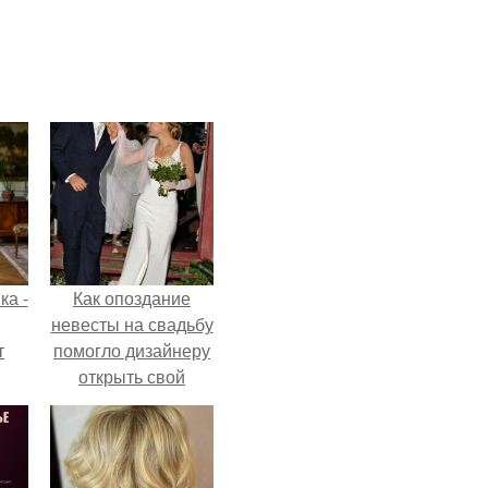
ка -
Как опоздание
невесты на свадьбу
т
помогло дизайнеру
открыть свой
о и
бренд.
бои