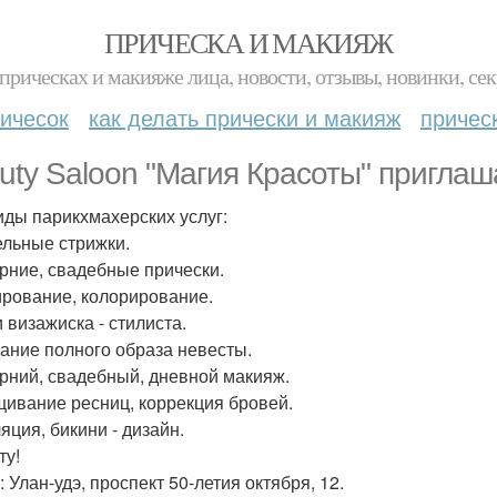
ПРИЧЕСКА И МАКИЯЖ
прическах и макияже лица, новости, отзывы, новинки, сек
ичесок
как делать прически и макияж
причес
uty Saloon "Магия Красоты" приглаш
иды парикхмахерских услуг:
ельные стрижки.
ерние, свадебные прически.
ирование, колорирование.
 визажиска - стилиста.
дание полного образа невесты.
ерний, свадебный, дневной макияж.
ивание ресниц, коррекция бровей.
яция, бикини - дизайн.
ту!
 Улан-удэ, проспект 50-летия октября, 12.