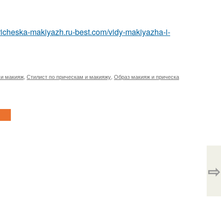
pricheska-makiyazh.ru-best.com/vidy-makiyazha-i-
 и макияж
,
Стилист по прическам и макияжу
,
Образ макияж и прическа
⇨