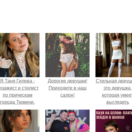
Я Таня Гилева -
Дорогие девушки!
Стильная девуш
изажист и стилист
Приходите в наш
это девушка,
по прическам
салон!
которая умее
города Тюмени.
выглядеть
привлекательн
элегантно в лю
ситуации.