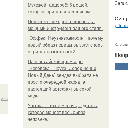
Запис
Мужской гардероб: 6 вещей,
которые нравятся женщинам
Смотр
Прическа - не просто волосы, а
priche
мощный инструмент вашего стиля!
"Эффект Неузнаваемости": почему
Категори
новый образ певицы вызвал споры
о гранях возможного?
Понр
На шанхайской премьере
"Человека - Паука: Совершенно
Новый День" зендея выбрала не
просто очередной наряд, а
настоящий артефакт высокой
⇦
моды.
Улыбка - это не мелочь, а деталь,
которая меняет весь образ
человека.