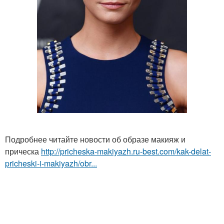
Подробнее читайте новости об образе макияж и
прическа
http://pricheska-makiyazh.ru-best.com/kak-delat-
pricheski-i-makiyazh/obr...