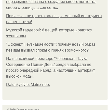
неразрывно связана с создание своего контента,
своей страницы в соц сетях.
Прическа - не просто волосы, а мощный инструмент
вашего стиля!
Мужской гардероб: 6 вещей, которые нравятся
женщинам
"Эффект Неузнаваемости": почему новый образ
певицы вызвал споры о гранях возможного?
На шанхайской премьере "Человека - Паука:
Совершенно Новый День" зендея выбрала не
просто очередной наряд, а настоящий артефакт
высокой моды.
Dafunkystyle. Matrix neo.
© 2026 Прическа и макияж