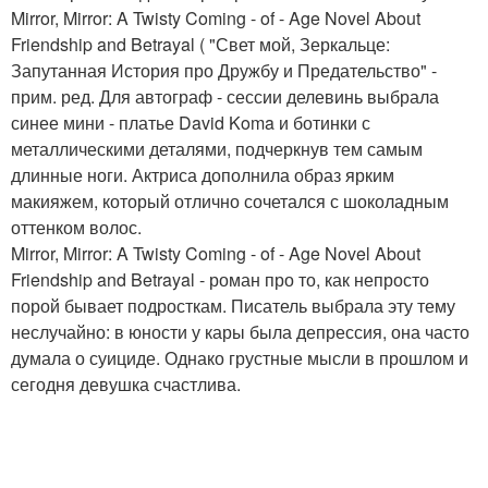
Mirror, Mirror: A Twisty Coming - of - Age Novel About
Friendship and Betrayal ( "Свет мой, Зеркальце:
Запутанная История про Дружбу и Предательство" -
прим. ред. Для автограф - сессии делевинь выбрала
синее мини - платье David Koma и ботинки с
металлическими деталями, подчеркнув тем самым
длинные ноги. Актриса дополнила образ ярким
макияжем, который отлично сочетался с шоколадным
оттенком волос.
Mirror, Mirror: A Twisty Coming - of - Age Novel About
Friendship and Betrayal - роман про то, как непросто
порой бывает подросткам. Писатель выбрала эту тему
неслучайно: в юности у кары была депрессия, она часто
думала о суициде. Однако грустные мысли в прошлом и
сегодня девушка счастлива.