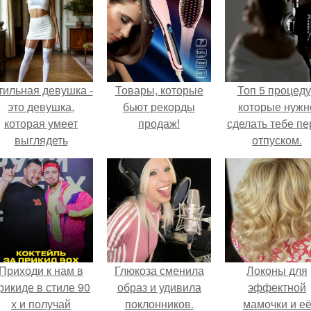
тильная девушка -
Товары, которые
Топ 5 процед
это девушка,
бьют рекорды
которые нужн
которая умеет
продаж!
сделать тебе пе
выглядеть
отпуском.
привлекательно и
легантно в любои
ситуации.
Приходи к нам в
Глюкоза сменила
Локоны для
рикиде в стиле 90
образ и удивила
эффектной
х и получай
поклонников.
мамочки и е