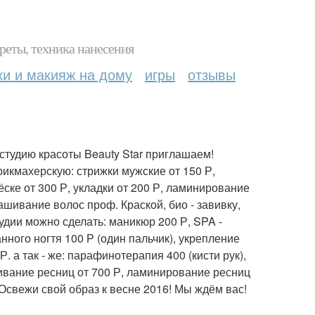
реты, техника нанесения
ки и макияж на дому
игры
отзывы
студию красоты Beauty Star приглашаем!
икмахерскую: стрижки мужские от 150 Р,
ёске от 300 Р, укладки от 200 Р, ламинирование
ашивание волос проф. Краской, био - завивку,
удии можно сделать: маникюр 200 Р, SPA -
ного ногтя 100 Р (один пальчик), укрепление
Р. а так - же: парафинотерапия 400 (кисти рук),
ивание ресниц от 700 Р, ламинирование ресниц
. Освежи свой образ к весне 2016! Мы ждём вас!