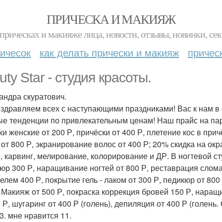
ПРИЧЕСКА И МАКИЯЖ
прическах и макияже лица, новости, отзывы, новинки, сек
ичесок
как делать прически и макияж
причес
ty Star - студия красоты.
андра скуратович.
здравляем всех с наступающими праздниками! Вас к нам в 
е тенденции по привлекательным ценам! Наш прайс на пар
ки женские от 200 Р, причёски от 400 Р, плетение кос в прич
 от 800 Р, экранирование волос от 400 Р; 20% скидка на окр
, карвинг, мелирование, колорирование и ДР. В ногтевой ст
юр 300 Р, наращивание ногтей от 800 Р, реставрация сломан
гелем 400 Р, покрытие гель - лаком от 300 Р, педикюр от 800 
 Макияж от 500 Р, покраска коррекция бровей 150 Р, наращ
0 Р, шугаринг от 400 Р (голень), депиляция от 400 Р (голень
3. мне нравится 11.