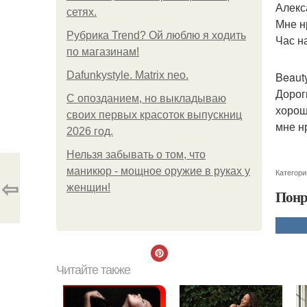
Алекс
сетях.
Мне н
Рубрика Trend? Ой люблю я ходить
Час н
по магазинам!
Dafunkystyle. Matrix neo.
Beauty
Дорог
С опозданием, но выкладываю
хорош
своих первых красоток выпускниц
мне н
2026 год.
Нельзя забывать о том, что
маникюр - мощное оружие в руках у
Категори
⇦
женщин!
Понр
Читайте также