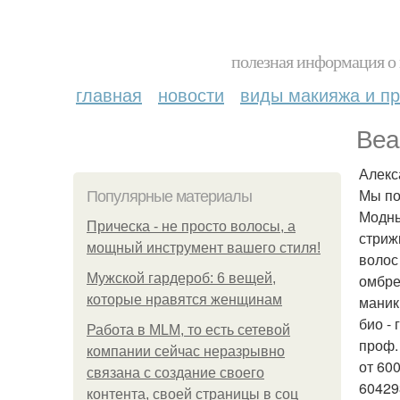
полезная информация о 
главная
новости
виды макияжа и пр
Beau
Алекс
Мы по
Популярные материалы
Модны
Прическа - не просто волосы, а
стриж
мощный инструмент вашего стиля!
волос
Мужской гардероб: 6 вещей,
омбре
которые нравятся женщинам
маник
био - 
Работа в MLM, то есть сетевой
проф.
компании сейчас неразрывно
от 60
связана с создание своего
60429
контента, своей страницы в соц