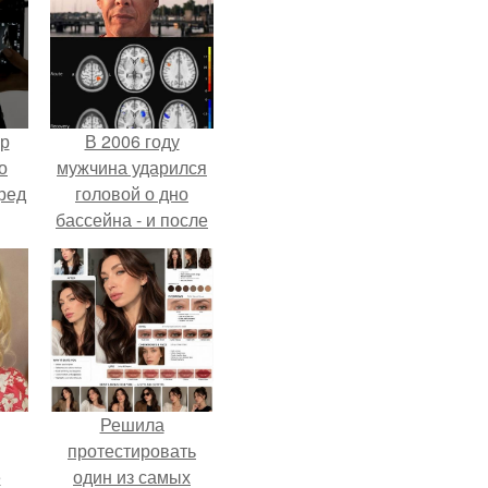
ур
В 2006 году
о
мужчина ударился
ред
головой о дно
бассейна - и после
этого его жизнь
изменилась самым
странным образом.
Решила
протестировать
ё
один из самых