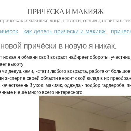
ПРИЧЕСКА И МАКИЯЖ
прическах и макияже лица, новости, отзывы, новинки, сек
ичесок
как делать прически и макияж
причес
 новой причёски в новую я никак.
т новая я обмани свой возраст набирает обороты, участни
ает высоту!
еми девушками, кстати любого возраста, работают большое
й эксперт в своей области вносит свой вклад в их преобра
- качественный уход, макияж, одежда - подбор гардероба, п
янные и ещё много всего интересного.