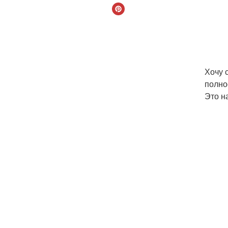
Хочу с
полно
Это н