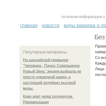
полезная информация о 
главная
новости
виды макияжа и пр
Без
Проек
набир
Популярные материалы
Со вс
На шанхайской премьере
Кажды
"Человека - Паука: Совершенно
Лицо 
Новый День" зендея выбрала не
посто
просто очередной наряд, а
настоящий артефакт высокой
моды.
Кому идет челка полукругом.
Рекомендации