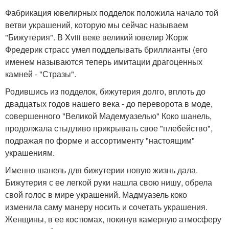
Фабрикация ювелирных подделок положила начало той
ветви украшений, которую мы сейчас называем
"Бижутерия". В Xviii веке великий ювелир Жорж
Фредерик страсс умел подделывать бриллианты (его
именем называются теперь имитации драгоценных
камней - "Стразы".
Родившись из подделок, бижутерия долго, вплоть до
двадцатых годов нашего века - до переворота в моде,
совершенного "Великой Мадемуазелью" Коко шанель,
продолжала стыдливо прикрывать свое "плебейство",
подражая по форме и ассортименту "настоящим"
украшениям.
Именно шанель для бижутерии новую жизнь дала.
Бижутерия с ее легкой руки нашла свою нишу, обрела
свой голос в мире украшений. Мадмуазель коко
изменила саму манеру носить и сочетать украшения.
Женщины, в ее костюмах, покинув камерную атмосферу