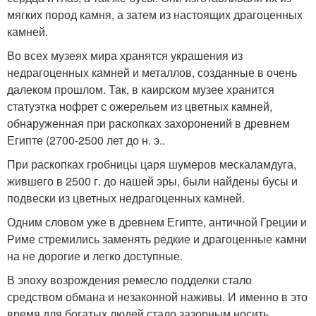
мягких пород камня, а затем из настоящих драгоценных
камней.
Во всех музеях мира хранятся украшения из
недрагоценных камней и металлов, созданные в очень
далеком прошлом. Так, в каирском музее хранится
статуэтка нофрет с ожерельем из цветных камней,
обнаруженная при раскопках захоронений в древнем
Египте (2700-2500 лет до н. э..
При раскопках гробницы царя шумеров мескаламдуга,
жившего в 2500 г. до нашей эры, были найдены бусы и
подвески из цветных недрагоценных камней.
Одним словом уже в древнем Египте, античной Греции и
Риме стремились заменять редкие и драгоценные камни
на не дорогие и легко доступные.
В эпоху возрождения ремесло подделки стало
средством обмана и незаконной наживы. И именно в это
время для богатых людей стало зазорным носить