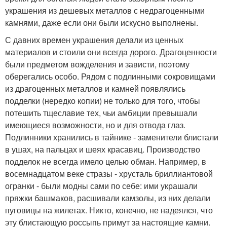
украшения из дешевых металлов с недрагоценными
камнями, даже если они были искусно выполнены.
С давних времен украшения делали из ценных
материалов и стоили они всегда дорого. Драгоценности
были предметом вожделения и зависти, поэтому
оберегались особо. Рядом с подлинными сокровищами
из драгоценных металлов и камней появлялись
подделки (нередко копии) не только для того, чтобы
потешить тщеславие тех, чьи амбиции превышали
имеющиеся возможности, но и для отвода глаз.
Подлинники хранились в тайнике - заменители блистали
в ушах, на пальцах и шеях красавиц. Производство
подделок не всегда имело целью обман. Например, в
восемнадцатом веке стразы - хрусталь бриллиантовой
огранки - были модны сами по себе: ими украшали
пряжки башмаков, расшивали камзолы, из них делали
пуговицы на жилетах. Никто, конечно, не надеялся, что
эту блистающую россыпь примут за настоящие камни.