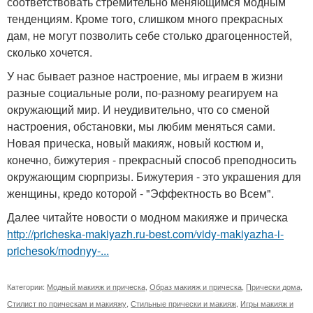
соответствовать стремительно меняющимся модным
тенденциям. Кроме того, слишком много прекрасных
дам, не могут позволить себе столько драгоценностей,
сколько хочется.
У нас бывает разное настроение, мы играем в жизни
разные социальные роли, по-разному реагируем на
окружающий мир. И неудивительно, что со сменой
настроения, обстановки, мы любим меняться сами.
Новая прическа, новый макияж, новый костюм и,
конечно, бижутерия - прекрасный способ преподносить
окружающим сюрпризы. Бижутерия - это украшения для
женщины, кредо которой - "Эффектность во Всем".
Далее читайте новости о модном макияже и прическа
http://pricheska-makiyazh.ru-best.com/vidy-makiyazha-i-
prichesok/modnyy-...
Категории:
Модный макияж и прическа
,
Образ макияж и прическа
,
Прически дома
,
Стилист по прическам и макияжу
,
Стильные прически и макияж
,
Игры макияж и