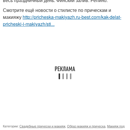
весь праздничный день. Финский залив. Репино.
Смотрите ещё новости о стилисте по прическам и
макияжу
http://pricheska-makiyazh.ru-best.com/kak-delat-
pricheski-i-makiyazh/sti...
Категории:
Свадебные прически и макияж
,
Образ макияж и прическа
,
Макияж под