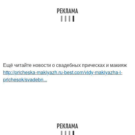
Ещё читайте новости о свадебных прическах и макияж
http://pricheska-makiyazh.ru-best.com/vidy-makiyazha-i-
prichesok/svadebn...