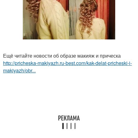
Ещё читайте новости об образе макияж и прическа
http://pricheska-makiyazh.ru-best.com/kak-delat-pricheski-i-
makiyazh/obr...