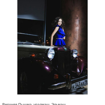
Верхняя Пышма, уралмаш, Эльмаш.