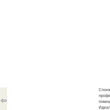
Спонж
профе
⇦
помощ
Идеал