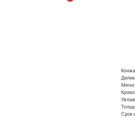
Конжа
Делик
Мягко
Крово
Увлаж
Толщи
Срок 