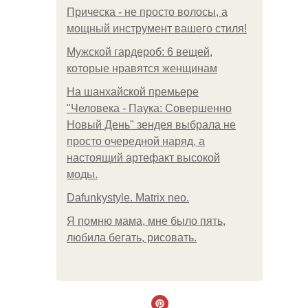
Прическа - не просто волосы, а
мощный инструмент вашего стиля!
Мужской гардероб: 6 вещей,
которые нравятся женщинам
На шанхайской премьере
"Человека - Паука: Совершенно
Новый День" зендея выбрала не
просто очередной наряд, а
настоящий артефакт высокой
моды.
Dafunkystyle. Matrix neo.
Я помню мама, мне было пять,
любила бегать, рисовать.