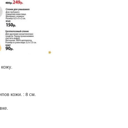
 кожу.
пов кожи. : 8 см.
вке.