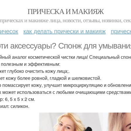
ПРИЧЕСКА И МАКИЯЖ
прическах и макияже лица, новости, отзывы, новинки, сек
ичесок
как делать прически и макияж
причес
ти аксессуары? Спонж для умывани
йный аналог косметической чистки лица! Специальный спо
 полезным и эффективным:
ет глубоко очистить кожу лица;.
ет кожу более ровной, гладкой и шелковистой.
 помассирует кожу, улучшит микроциркуляцию и обновление
 может использоваться с любыми очищающими средствами, 
: 6, 5 х 5 х 2 см.
иал: силикон.