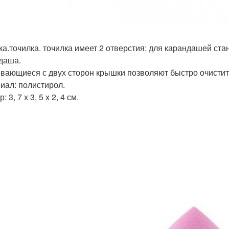
ка.точилка. точилка имеет 2 отверстия: для карандашей ста
даша.
вающиеся с двух сторон крышки позволяют быстро очистить
иал: полистирол.
: 3, 7 х 3, 5 х 2, 4 см.