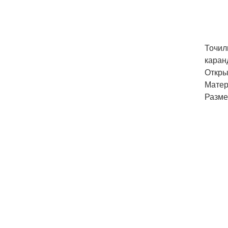
Точил
каран
Откры
Матер
Размер