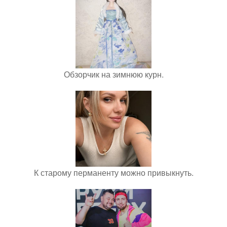
Обзорчик на зимнюю курн.
К старому перманенту можно привыкнуть.