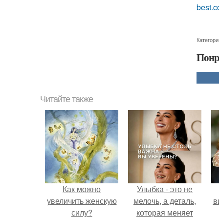
best.c
Категори
Понр
Читайте также
Как можно
Улыбка - это не
увеличить женскую
мелочь, а деталь,
в
силу?
которая меняет