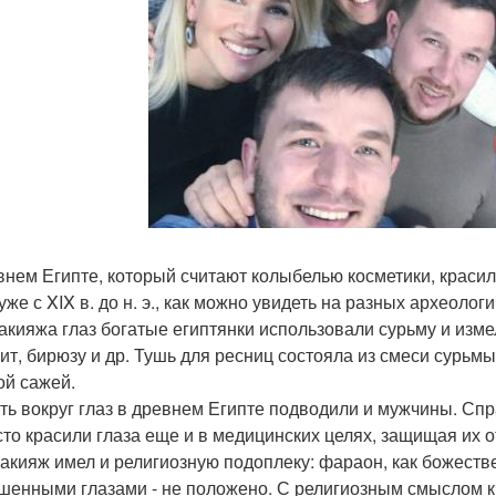
внем Египте, который считают колыбелью косметики, красили
уже с XIX в. до н. э., как можно увидеть на разных археоло
акияжа глаз богатые египтянки использовали сурьму и изм
ит, бирюзу и др. Тушь для ресниц состояла из смеси сурьмы
ой сажей.
ть вокруг глаз в древнем Египте подводили и мужчины. Спр
усто красили глаза еще и в медицинских целях, защищая их о
акияж имел и религиозную подоплеку: фараон, как божестве
шенными глазами - не положено. С религиозным смыслом кр