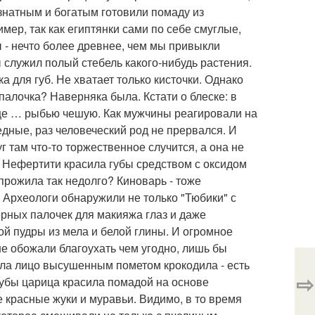
знатным и богатым готовили помаду из
ер, так как египтянки сами по себе смуглые,
ы - нечто более древнее, чем мы привыкли
 служил полый стебель какого-нибудь растения.
для губ. Не хватает только кисточки. Однако
палочка? Наверняка была. Кстати о блеске: в
еще … рыбью чешую. Как мужчины реагировали на
едные, раз человеческий род не прервался. И
г там что-то торжественное случится, а она не
 Нефертити красила губы средством с оксидом
 прожила так недолго? Киноварь - тоже
Археологи обнаружили не только "Тюбики" с
ерных палочек для макияжа глаз и даже
мой пудры из мела и белой глины. И огромное
не обожали благоухать чем угодно, лишь бы
ила лицо высушенным пометом крокодила - есть
⇨
 губы царица красила помадой на основе
е красные жуки и муравьи. Видимо, в то время