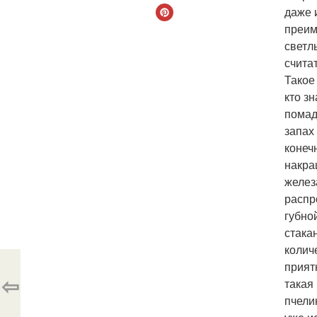
даже 
преим
светл
счита
Такое
кто з
помад
запах
конеч
накра
желез
распр
губно
стака
колич
прият
⇦
такая
пчели