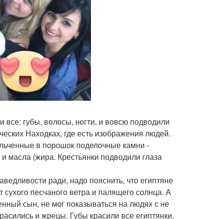
 все: губы, волосы, ногти, и вовсю подводили
гических Находках, где есть изображения людей.
ельченные в порошок поделочные камни -
 и масла (жира. Крестьянки подводили глаза
аведливости ради, надо пояснить, что египтяне
т сухого песчаного ветра и палящего солнца. А
нный сын, не мог показываться на людях с не
асились и жрецы. Губы красили все египтянки,