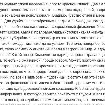
из бедных слоев населения, просто красной глиной. Дамам 
ущественно темных пигментов - морских водорослей, наприм
ые тона они не использовали. Видимо, чувство стиля и мер
ть. Для удобства своеобразным предком тюбика для помады
 приспособление напоминает современный флакончик блеска 
нает? Может, была и прапрабабушка кисточки - какая-нибудь 
у для губ добавляли перламутр из раковин моллюсков, а 
 такой помады, мы никогда не узнаем. Терпели, наверное, б
но, свою косметику египтянки брали в загробный мир. А вдру
шена? Какой позор. Знаменитая царица и просто красавица
а, то есть - с ржавчиной, проще говоря. Может, поэтому она
остраненный красный красящий пигмент древних красавиц. 
й помадой, но что-то вроде теней для век, спрессованных ч
нчики, по всей видимости - пудреницы, с остатками этой са
ество флакончиков от масел и благовоний - древние египтя
но. Еще одна древнеегипетская красавица Клеопатра пудр
 информация, в которую верится почему-то с трудом. А вот
ного воска, но с добавлением таких пигментов, как толчены