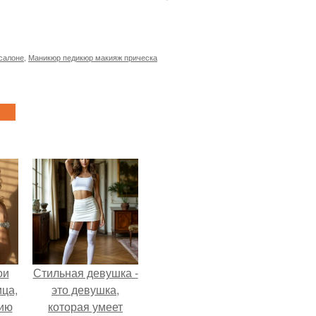
 салоне
,
Маникюр педикюр макияж прическа
ои
Стильная девушка -
ца,
это девушка,
нию
которая умеет