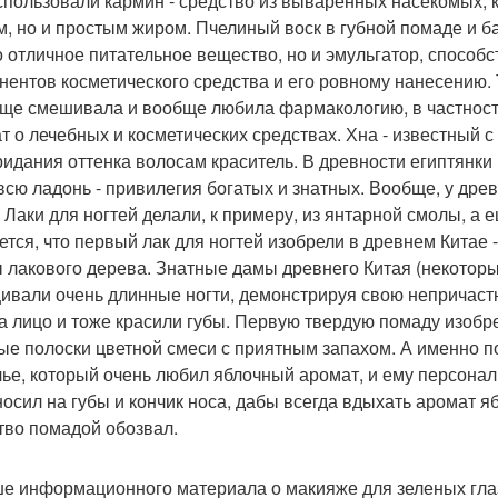
спользовали кармин - средство из вываренных насекомых, 
м, но и простым жиром. Пчелиный воск в губной помаде и бал
о отличное питательное вещество, но и эмульгатор, спос
нентов косметического средства и его ровному нанесению. 
еще смешивала и вообще любила фармакологию, в частности
ат о лечебных и косметических средствах. Хна - известный 
ридания оттенка волосам краситель. В древности египтянки к
всю ладонь - привилегия богатых и знатных. Вообще, у дре
. Лаки для ногтей делали, к примеру, из янтарной смолы, а 
ется, что первый лак для ногтей изобрели в древнем Китае - 
 лакового дерева. Знатные дамы древнего Китая (некотор
ивали очень длинные ногти, демонстрируя свою непричастн
а лицо и тоже красили губы. Первую твердую помаду изобрел 
ые полоски цветной смеси с приятным запахом. А именно 
ье, который очень любил яблочный аромат, и ему персонал
носил на губы и кончик носа, дабы всегда вдыхать аромат 
тво помадой обозвал.
е информационного материала о макияже для зеленых гла