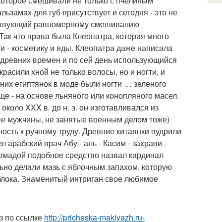
которое смешивали не только с пчелиным
ьзамах для губ присутствует и сегодня - это не
обствующий равномерному смешиванию
Так что права была Клеопатра, которая много
 - косметику и яды. Клеопатра даже написала
с древних времен и по сей день использующийся
расили хной не только волосы, но и ногти, и
вних египтянок в моде были ногти … зеленого
еще - на основе льняного или конопляного масел.
около XXX в. до н. э. он изготавливался из
ые мужчины, не занятые военным делом тоже)
ость к ручному труду. Древние китаянки пудрили
арабский врач Абу - аль - Касим - захрави -
помадой подобное средство назвал кардинал
ьно делали мазь с яблочным запахом, которую
яблока. Знаменитый интриган свое любимое
з по ссылке
http://pricheska-makiyazh.ru-