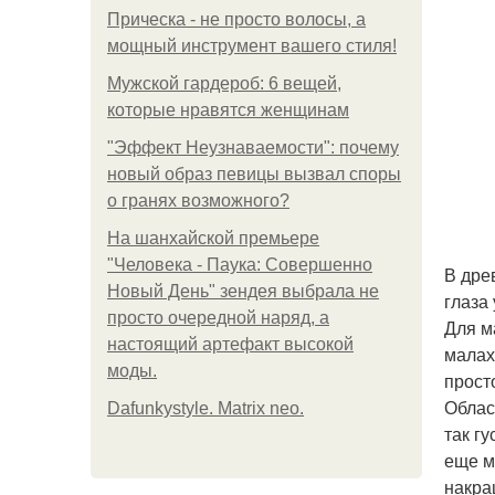
Прическа - не просто волосы, а
мощный инструмент вашего стиля!
Мужской гардероб: 6 вещей,
которые нравятся женщинам
"Эффект Неузнаваемости": почему
новый образ певицы вызвал споры
о гранях возможного?
На шанхайской премьере
"Человека - Паука: Совершенно
В дре
Новый День" зендея выбрала не
глаза 
просто очередной наряд, а
Для м
настоящий артефакт высокой
малах
моды.
прост
Облас
Dafunkystyle. Matrix neo.
так г
еще м
накра