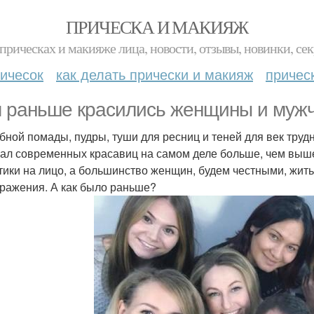
ПРИЧЕСКА И МАКИЯЖ
прическах и макияже лица, новости, отзывы, новинки, сек
ичесок
как делать прически и макияж
причес
 раньше красились женщины и муж
убной помады, пудры, туши для ресниц и теней для век тру
ал современных красавиц на самом деле больше, чем выш
тики на лицо, а большинство женщин, будем честными, жить
ражения. А как было раньше?