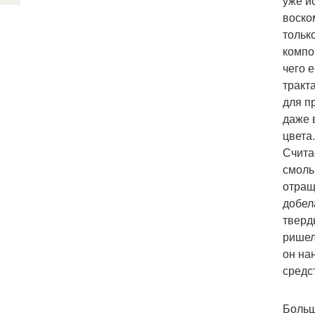
уже и
воско
тольк
компо
чего 
тракт
для п
даже 
цвета
Счита
смолы
отращ
добел
тверд
ришел
он на
средс
Больш