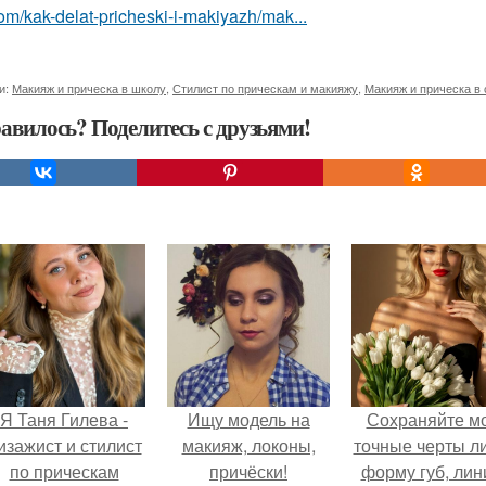
om/kak-delat-pricheski-i-makiyazh/mak...
и:
Макияж и прическа в школу
,
Стилист по прическам и макияжу
,
Макияж и прическа в
авилось? Поделитесь с друзьями!
Я Таня Гилева -
Ищу модель на
Сохраняйте м
изажист и стилист
макияж, локоны,
точные черты ли
по прическам
причёски!
форму губ, ли