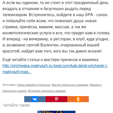
А если вы одиноки, то не стоит в этот праздничный день
впадать в отчаяние и безутешно рыдать перед
телевизором. Встряхнитесь, войдите в наш SPA - салон
и побалуйте себя всем, что пожелает душа: новая
стрижка, причёска, макияж, массаж, а так же
косметологические услуги и все, что придет вам в голову.
И вперед - на вечеринку, в ресторан, в клуб, куда угодно,
и, возможно святой Валентин, очарованный вашей
красотой, найдет вам того, кого вы так давно искали!
Ещё читайте статьи о мастере причесок и макияжа
http://pricheska-makiyazh.ru-best.com/kak-delat-pricheski-i-
makiyazh/mas...
Категории:
Образ макияж и прическа
,
Мастер причесок и макияжа
,
Макияж и
прическа в салоне
,
Вечерние прически и макияж
Читайте также