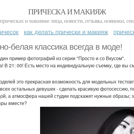
ПРИЧЕСКА И МАКИЯЖ
прическах и макияже лица, новости, отзывы, новинки, сек
ичесок
как делать прически и макияж
причес
но-белая классика всегда в моде!
дин пример фотографий из серии "Просто и со Вкусом".
а! В 21: 00! Есть место на индивидуальную съемку, где вы 
оделей это прекрасная возможность для модельных тестов
 всех остальных девушек - сделать красивую фотосессию, 
ой, а атмосфера нашей студии подскажет нужные образы; з
ры вместе?