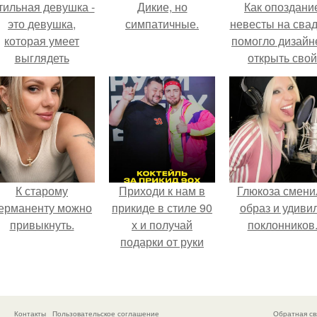
тильная девушка -
Дикие, но
Как опоздани
это девушка,
симпатичные.
невесты на сва
которая умеет
помогло дизайн
выглядеть
открыть свой
привлекательно и
бренд.
легантно в любои
ситуации.
К старому
Приходи к нам в
Глюкоза смени
ерманенту можно
прикиде в стиле 90
образ и удиви
привыкнуть.
х и получай
поклонников
подарки от руки
вверх!
Контакты
Пользовательское соглашение
Обратная св