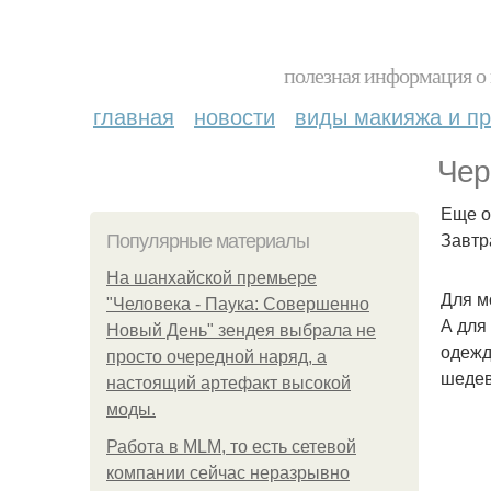
полезная информация о 
главная
новости
виды макияжа и пр
Чер
Еще о
Завтр
Популярные материалы
На шанхайской премьере
Для м
"Человека - Паука: Совершенно
А для
Новый День" зендея выбрала не
одежд
просто очередной наряд, а
шедев
настоящий артефакт высокой
моды.
Работа в MLM, то есть сетевой
компании сейчас неразрывно