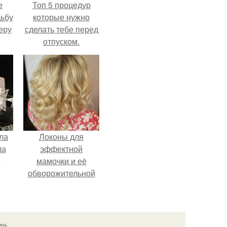
е
Топ 5 процедур
дьбу
которые нужно
еру
сделать тебе перед
отпуском.
ла
Локоны для
ла
эффектной
.
мамочки и её
обворожительной
дочурки.
язь