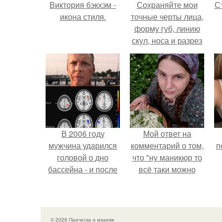
Виктория бэкхэм -
Сохраняйте мои
С
икона стиля.
точные черты лица,
форму губ, линию
скул, носа и разрез
глаз.
э
В 2006 году
Мой ответ на
мужчина ударился
комментарий о том,
п
головой о дно
что "ну маникюр то
бассейна - и после
всё таки можно
этого его жизнь
было бы сделать.
изменилась самым
странным образом.
© 2026 Прическа и макияж