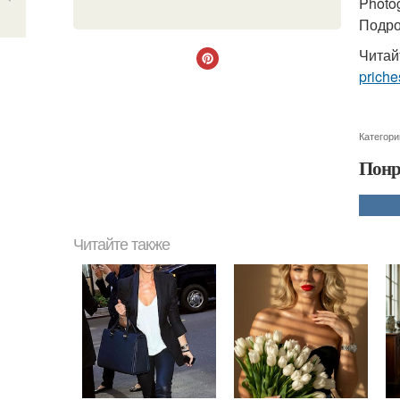
Photo
Подроб
Читай
priche
Категори
Понр
Читайте также