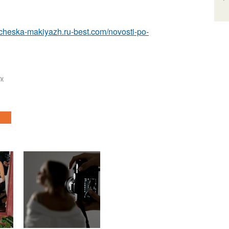
richeska-makiyazh.ru-best.com/novosti-po-
ку