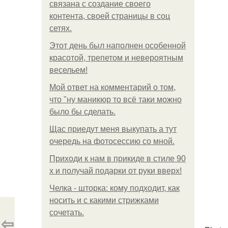
связана с создание своего
контента, своей страницы в соц
сетях.
Этот день был наполнен особенной
красотой, трепетом и невероятным
весельем!
Мой ответ на комментарий о том,
что "ну маникюр то всё таки можно
было бы сделать.
Щас приедут меня выкупать а тут
очередь на фотосессию со мной.
Приходи к нам в прикиде в стиле 90
х и получай подарки от руки вверх!
Челка - шторка: кому подходит, как
носить и с какими стрижками
сочетать.
⇦