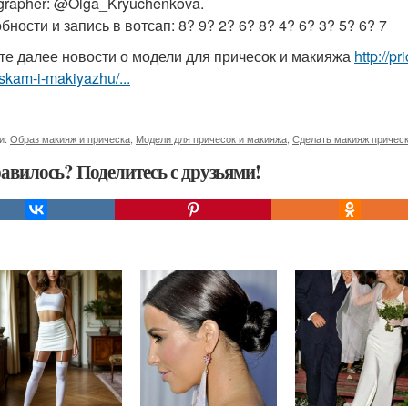
grapher: @Olga_Kryuchenkova.
ности и запись в вотсап: 8? 9? 2? 6? 8? 4? 6? 3? 5? 6? 7
те далее новости о модели для причесок и макияжа
http://p
skam-i-makiyazhu/...
и:
Образ макияж и прическа
,
Модели для причесок и макияжа
,
Сделать макияж причес
авилось? Поделитесь с друзьями!