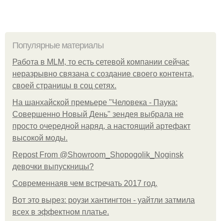
Популярные материалы
Работа в MLM, то есть сетевой компании сейчас
неразрывно связана с создание своего контента,
своей страницы в соц сетях.
На шанхайской премьере "Человека - Паука:
Совершенно Новый День" зендея выбрала не
просто очередной наряд, а настоящий артефакт
высокой моды.
Repost From @Showroom_Shopogolik_Noginsk
девочки выпускницы?
Современнаяв чем встречать 2017 год.
Вот это вырез: роузи хантингтон - уайтли затмила
всех в эффектном платьe.