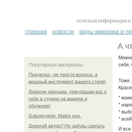
полезная информация о 
главная
новости
виды макияжа и пр
А ч
Можно
себя,
Популярные материалы
Прическа - не просто волосы, а
Тоже,
мощный инструмент вашего стиля!
Краси
Дорогие девушки, приглашаю вас к
* мак
себе в студию на макияж и
* нар
обучение!
* выб
Dafunkystyle. Matrix neo.
* все
Дорогой автор? Не забудь сделать
И все 