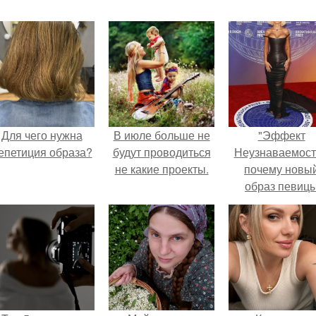
Для чего нужна
В июле больше не
"Эффект
епетиция образа?
будут проводиться
Неузнаваемост
не какие проекты.
почему новы
образ певиц
вызвал споры
гранях
возможного?