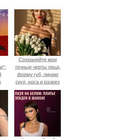
Сохраняйте мои
и":
точные черты лица,
й
форму губ, линию
ы
скул, носа и разрез
 о
глаз.