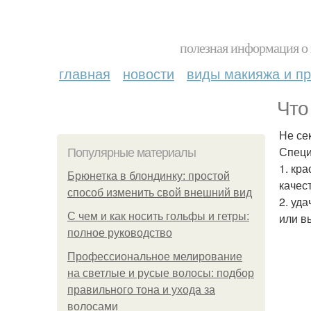
полезная информация о 
главная
новости
виды макияжа и пр
Что
Не се
Специ
Популярные материалы
1. кр
Брюнетка в блондинку: простой
качес
способ изменить свой внешний вид
2. уд
С чем и как носить гольфы и гетры:
или в
полное руководство
Профессиональное мелирование
на светлые и русые волосы: подбор
правильного тона и ухода за
волосами