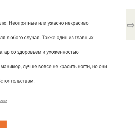
⇨
делю. Неопрятные или ужасно некрасиво
для любого случая. Также один из главных
 Загар со здоровьем и ухоженностью
 маникюр, лучше вовсе не красить ногти, но они
бстоятельствам.
ческа