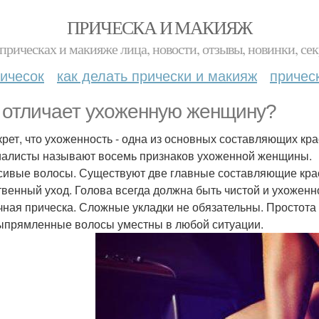
ПРИЧЕСКА И МАКИЯЖ
прическах и макияже лица, новости, отзывы, новинки, сек
ичесок
как делать прически и макияж
причес
 отличает ухоженную женщину?
крет, что ухоженность - одна из основных составляющих к
алисты называют восемь признаков ухоженной женщины.
асивые волосы. Существуют две главные составляющие крас
твенный уход. Голова всегда должна быть чистой и ухоженн
ачная прическа. Сложные укладки не обязательны. Простота 
ыпрямленные волосы уместны в любой ситуации.