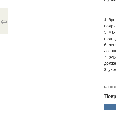
⇦
4. бр
подри
5. ма
принц
6. ле
ассоц
7. ру
должн
8. ух
Категори
Понр