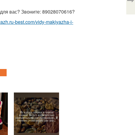
 для вас? Звоните: 89028070616?
yazh.ru-best.com/vidy-makiyazha-i-