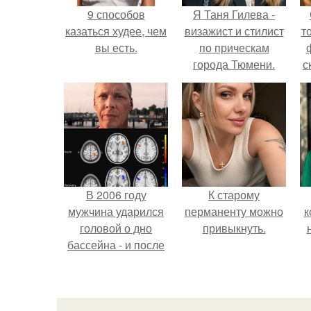
9 способов
Я Таня Гилева -
казаться худее, чем
визажист и стилист
т
вы есть.
по прическам
города Тюмени.
с
В 2006 году
К старому
мужчина ударился
перманенту можно
к
головой о дно
привыкнуть.
бассейна - и после
этого его жизнь
изменилась самым
странным образом.