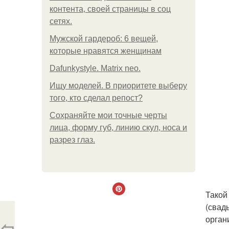
контента, своей страницы в соц
сетях.
Мужской гардероб: 6 вещей,
которые нравятся женщинам
Dafunkystyle. Matrix neo.
Ищу моделей. В приоритете выберу
того, кто сделал репост?
Сохраняйте мои точные черты
лица, форму губ, линию скул, носа и
разрез глаз.
Такой
(свад
орган
⇦