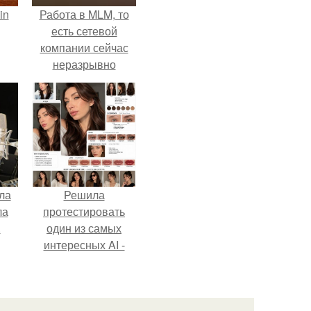
in
Работа в MLM, то
есть сетевой
компании сейчас
неразрывно
связана с создание
своего контента,
своей страницы в
соц сетях.
ла
Решила
ла
протестировать
.
один из самых
интересных AI -
промтов для бьюти
- анализа.