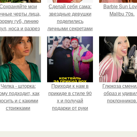
Сохраняйте мои
Сделай себя сама:
Barbie Sun Lov
очные черты лица,
звездные девушки
Malibu 70s.
форму губ, линию
поделились
кул, носа и разрез
личными секретами
глаз.
привлекательности.
Челка - шторка:
Приходи к нам в
Глюкоза смени
ому подходит, как
прикиде в стиле 90
образ и удиви
носить и с какими
х и получай
поклонников
стрижками
подарки от руки
сочетать.
вверх!