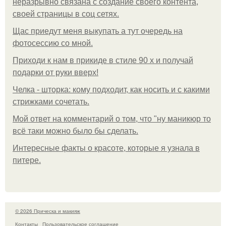
неразрывно связана с создание своего контента,
своей страницы в соц сетях.
Щас приедут меня выкупать а тут очередь на
фотосессию со мной.
Приходи к нам в прикиде в стиле 90 х и получай
подарки от руки вверх!
Челка - шторка: кому подходит, как носить и с какими
стрижками сочетать.
Мой ответ на комментарий о том, что "ну маникюр то
всё таки можно было бы сделать.
Интересные факты о красоте, которые я узнала в
питере.
© 2026 Прическа и макияж
Контакты
Пользовательское соглашение