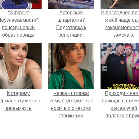
"Эффект
Актёрская
В последнее вр
еузнаваемости":
шпаргалка?
я всё чаще од
почему новый
Подготовка к
закономернос
образ певицы
репетиции.
замечаю.
вызвал споры о
гранях
возможного?
К старому
Челка - шторка:
Приходи к нам
ерманенту можно
кому подходит, как
прикиде в стиле
привыкнуть.
носить и с какими
х и получай
стрижками
подарки от ру
сочетать.
вверх!