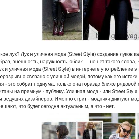
кое лук? Лук и уличная мода (Street Style) создание луков 
образ, внешность, наружность, облик … но нет такого слова,
Лук и уличная мода (Street Style) в интернете употребление
неразрывно связано с уличной модой, потому как его истоки
ня - это собрат подиума, только она гораздо ближе рядовой 
итаны на премиум - публику. Уличная мода - или Street Styl
ы ведущих дизайнеров. Именно стрит - модники диктуют мо
решают, что будет сегодня актуальным, а что - нет.