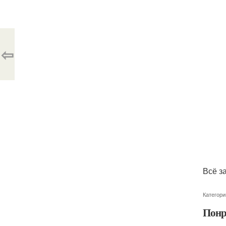
⇦
Всё з
Категори
Понр