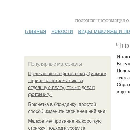
полезная информация о 
главная
новости
виды макияжа и пр
Что
И как
Возмо
Популярные материалы
Почем
Приглашаю на фотосъёмку (макияж
туфел
- прическа по желанию за
Образ
отдельную плату) так же делаю
внутр
фотокнигу!
Брюнетка в блондинку: простой
способ изменить свой внешний вид
Мелкое мелирование на короткую
стрижку: подход к уходу за