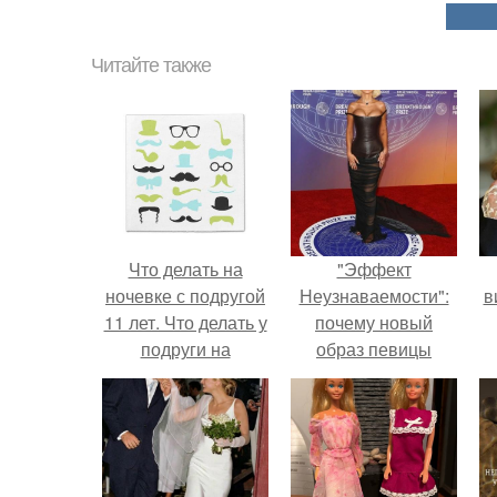
Читайте также
Что делать на
"Эффект
ночевке с подругой
Неузнаваемости":
в
11 лет. Что делать у
почему новый
подруги на
образ певицы
ночёвке?
вызвал споры о
гранях
возможного?