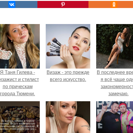
Я Таня Гилева -
Визаж - это прежде
В последнее вр
изажист и стилист
всего искусство.
я всё чаще од
по прическам
закономернос
города Тюмени.
замечаю.