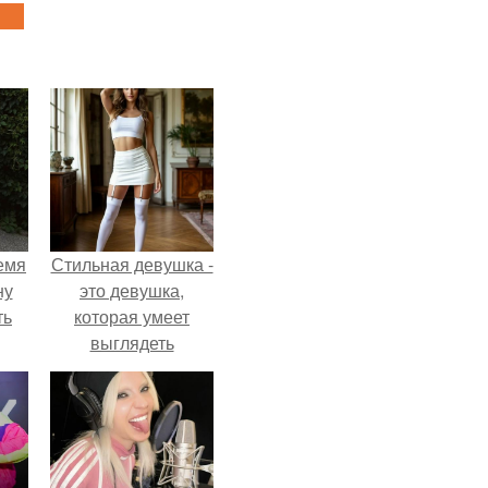
емя
Стильная девушка -
ну
это девушка,
ть
которая умеет
выглядеть
привлекательно и
элегантно в любои
ситуации.