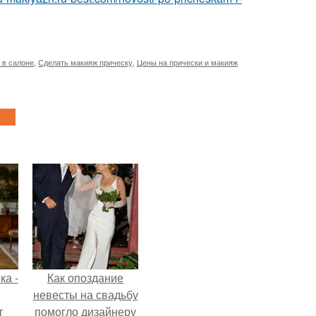
 в салоне
,
Сделать макияж прическу
,
Цены на прически и макияж
ка -
Как опоздание
невесты на свадьбу
т
помогло дизайнеру