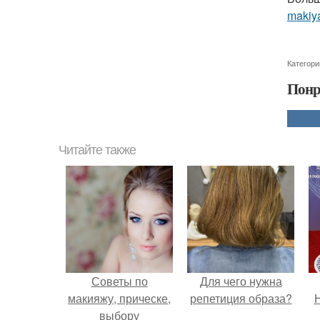
makiya
Категори
Понр
Читайте также
Советы по
Для чего нужна
макияжу, прическе,
репетиция образа?
Н
выбору