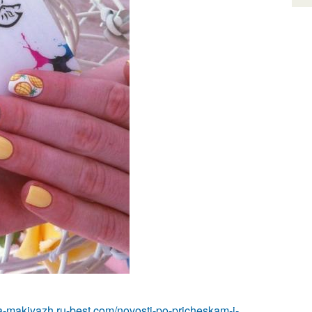
ka-makiyazh.ru-best.com/novosti-po-pricheskam-i-