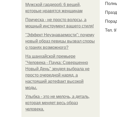
Полны
Мужской гардероб: 6 вещей,
которые нравятся женщинам
Празд
Прическа - не просто волосы, а
Порад
мощный инструмент вашего стиля!
Тел. 9
"Эффект Неузнаваемости": почему
новый образ певицы вызвал споры
о гранях возможного?
На шанхайской премьере
"Человека - Паука: Совершенно
Новый День" зендея выбрала не
просто очередной наряд, а
настоящий артефакт высокой
моды.
Улыбка - это не мелочь, а деталь,
которая меняет весь образ
человека.