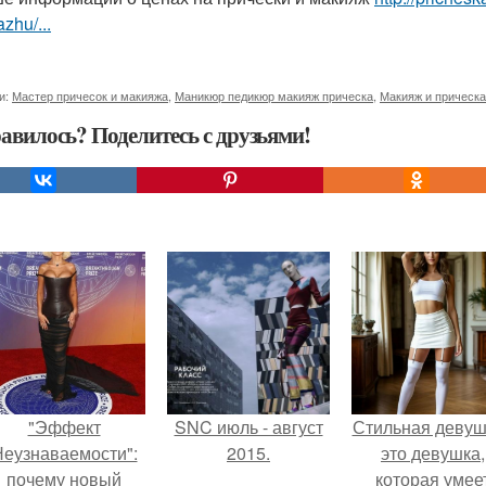
zhu/...
и:
Мастер причесок и макияжа
,
Маникюр педикюр макияж прическа
,
Макияж и прическа
авилось? Поделитесь с друзьями!
"Эффект
SNC июль - август
Стильная девуш
еузнаваемости":
2015.
это девушка,
почему новый
которая умее