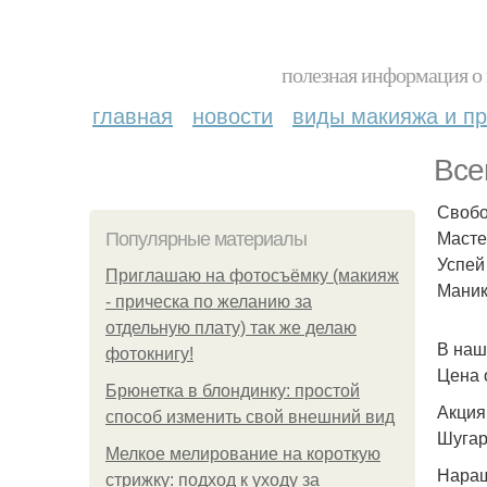
полезная информация о 
главная
новости
виды макияжа и пр
Все
Свобо
Мастер
Популярные материалы
Успей
Приглашаю на фотосъёмку (макияж
Маник
- прическа по желанию за
отдельную плату) так же делаю
В наш
фотокнигу!
Цена 
Брюнетка в блондинку: простой
Акция
способ изменить свой внешний вид
Шугар
Мелкое мелирование на короткую
Наращ
стрижку: подход к уходу за