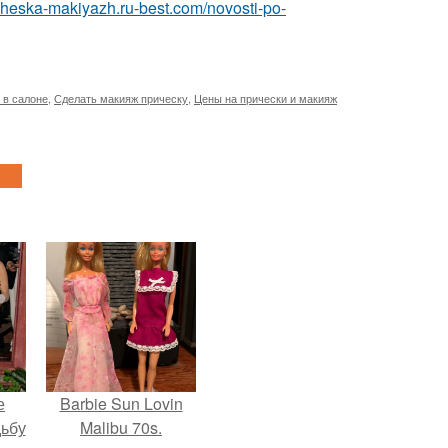
richeska-makiyazh.ru-best.com/novosti-po-
 в салоне
,
Сделать макияж прическу
,
Цены на прически и макияж
е
Barbie Sun Lovin
дьбу
Malibu 70s.