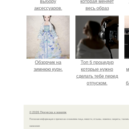
выбору
которая меняет
аксессуаров.
весь образ
человека.
Обзорчик на
Топ 5 процедур
зимнюю курн.
которые нужно
м
сделать тебе перед
отпуском.
б
и
с
© 2026 Прическа и макияж
Полезная информация о прическах и макияже лица, новости, отзывы, новинки, секреты, техник
нанесения