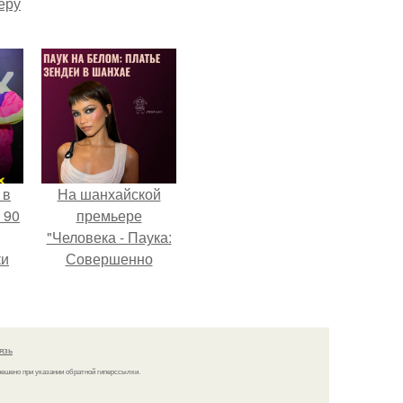
еру
 в
На шанхайской
 90
премьере
"Человека - Паука:
ки
Совершенно
Новый День"
зендея выбрала не
просто очередной
наряд, а настоящий
язь
артефакт высокой
решено при указании обратной гиперссылки.
моды.