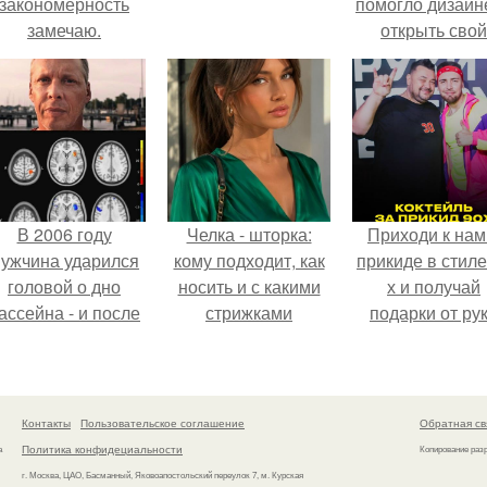
закономерность
помогло дизайн
замечаю.
открыть свой
бренд.
В 2006 году
Челка - шторка:
Приходи к нам
ужчина ударился
кому подходит, как
прикиде в стиле
головой о дно
носить и с какими
х и получай
ассейна - и после
стрижками
подарки от ру
этого его жизнь
сочетать.
вверх!
зменилась самым
транным образом.
Контакты
Пользовательское соглашение
Обратная св
Политика конфидециальности
а
Копирование раз
г. Москва, ЦАО, Басманный, Яковоапостольский переулок 7, м. Курская