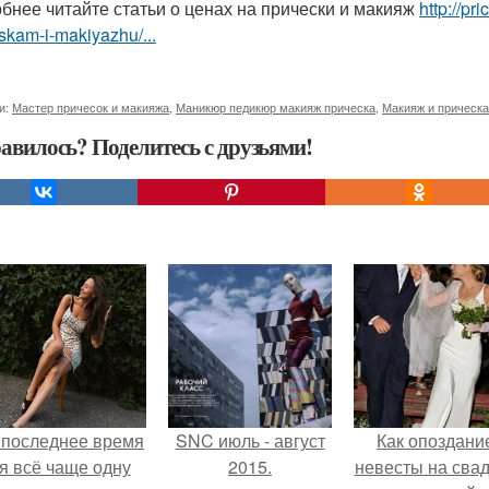
бнее читайте статьи о ценах на прически и макияж
http://p
skam-i-makiyazhu/...
и:
Мастер причесок и макияжа
,
Маникюр педикюр макияж прическа
,
Макияж и прическа
авилось? Поделитесь с друзьями!
 последнее время
SNC июль - август
Как опоздани
я всё чаще одну
2015.
невесты на сва