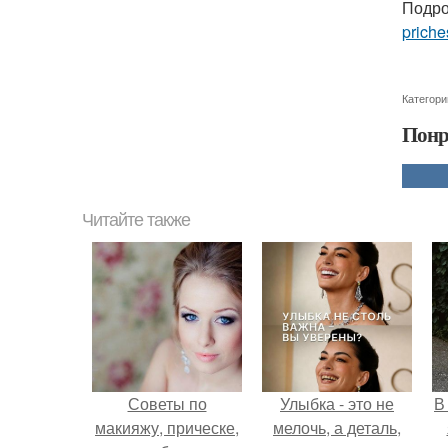
Подро
priche
Категори
Понр
Читайте также
Советы по
Улыбка - это не
В
макияжу, прическе,
мелочь, а деталь,