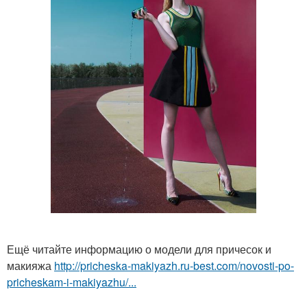
Ещё читайте информацию о модели для причесок и
макияжа
http://pricheska-makiyazh.ru-best.com/novosti-po-
pricheskam-i-makiyazhu/...