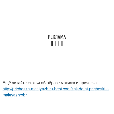
Ещё читайте статьи об образе макияж и прическа
http://pricheska-makiyazh.ru-best.com/kak-delat-pricheski-i-
makiyazh/obr...