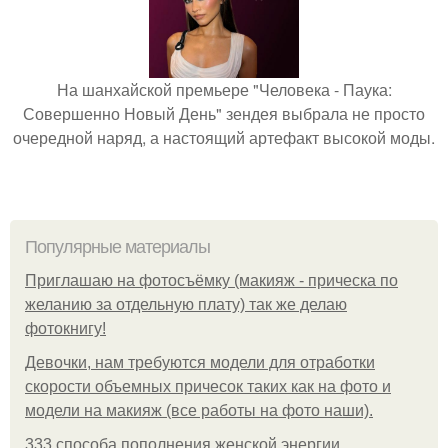
На шанхайской премьере "Человека - Паука:
Совершенно Новый День" зендея выбрала не просто
очередной наряд, а настоящий артефакт высокой моды.
Популярные материалы
Приглашаю на фотосъёмку (макияж - прическа по
желанию за отдельную плату) так же делаю
фотокнигу!
Девочки, нам требуются модели для отработки
скорости объемных причесок таких как на фото и
модели на макияж (все работы на фото наши).
333 способа пополнения женской энергии.