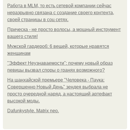
Работа в MLM, то есть сетевой компании сейчас
неразрывно связана с создание своего контента,
своей страницы в соц сетях.
Прическа - не просто волосы, а мощный инструмент
вашего стиля!
Мужской гардероб: 6 вещей, которые нравятся
женщинам
"Эффект Неузнаваемости": почему новый образ
певицы вызвал споры о гранях возможного?
На шанхайской премьере "Человека - Паука:
Совершенно Новый День" зендея выбрала не
просто очередной наряд, а настоящий артефакт
высокой моды.
Dafunkystyle. Matrix neo.