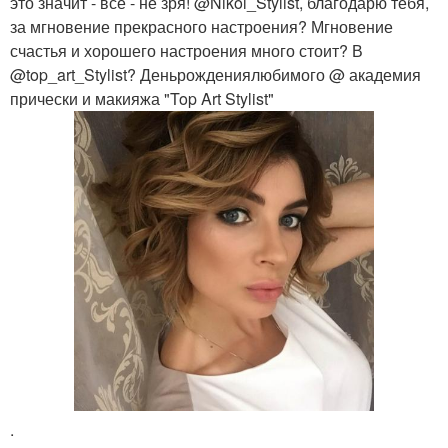
это значит - всё - не зря! @Nikol_Stylist, благодарю тебя,
за мгновение прекрасного настроения? Мгновение
счастья и хорошего настроения много стоит? В
@top_art_Stylist? Деньрождениялюбимого @ академия
прически и макияжа "Top Art Stylist"
.