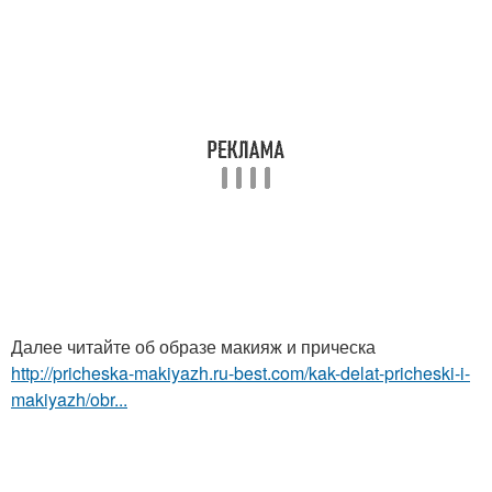
Далее читайте об образе макияж и прическа
http://pricheska-makiyazh.ru-best.com/kak-delat-pricheski-i-
makiyazh/obr...