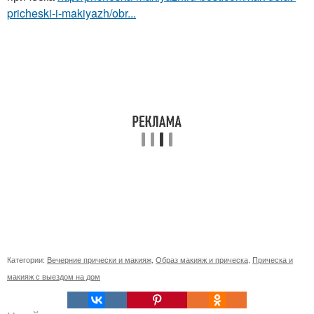
pricheski-i-makiyazh/obr...
Категории:
Вечерние прически и макияж
,
Образ макияж и прическа
,
Прическа и
макияж с выездом на дом