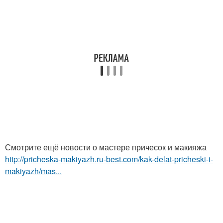
Смотрите ещё новости о мастере причесок и макияжа
http://pricheska-makiyazh.ru-best.com/kak-delat-pricheski-i-
makiyazh/mas...