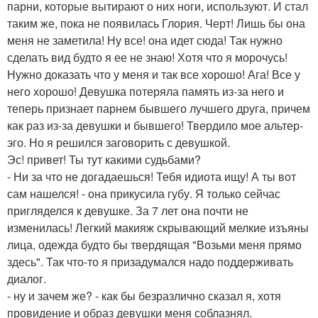
парни, которые вытирают о них ноги, используют. И стал
таким же, пока не появилась Глория. Черт! Лишь бы она
меня не заметила! Ну все! она идет сюда! Так нужно
сделать вид будто я ее не знаю! Хотя что я морочусь!
Нужно доказать что у меня и так все хорошо! Ага! Все у
него хорошо! Девушка потеряла память из-за него и
теперь признает парнем бывшего лучшего друга, причем
как раз из-за девушки и бывшего! Твердило мое альтер-
эго. Но я решился заговорить с девушкой.
Эс! привет! Ты тут какими судьбами?
- Ни за что не догадаешься! Тебя идиота ищу! А ты вот
сам нашелся! - она прикусила губу. Я только сейчас
пригляделся к девушке. За 7 лет она почти не
изменилась! Легкий макияж скрывающий мелкие изъяны
лица, одежда будто бы твердящая "Возьми меня прямо
здесь". Так что-то я призадумался надо поддерживать
диалог.
- ну и зачем же? - как бы безразлично сказал я, хотя
провидение и образ девушки меня соблазнял.