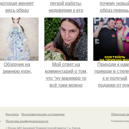
которая меняет
легкой работы,
почему новы
весь образ
недоверие к его
образ певиц
человека.
способностям и
вызвал споры
возможностям;.
гранях
возможного?
Обзорчик на
Мой ответ на
Приходи к нам
зимнюю курн.
комментарий о том,
прикиде в стиле
что "ну маникюр то
х и получай
всё таки можно
подарки от ру
было бы сделать.
вверх!
Контакты
Пользовательское соглашение
Обратная св
Политика конфидециальности
а
Копирование раз
г. Москва, ЦАО, Басманный, Яковоапостольский переулок 7, м. Курская