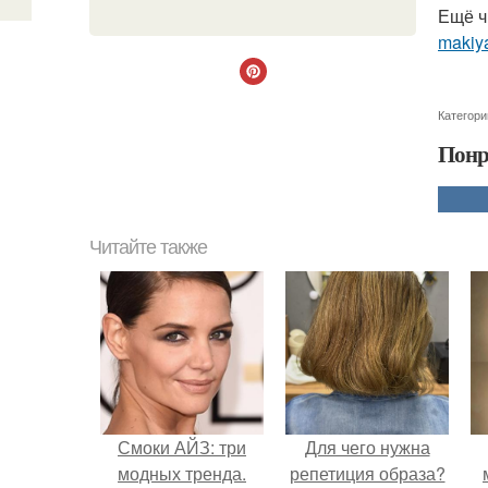
Ещё ч
makiya
Категори
Понр
Читайте также
Смоки АЙЗ: три
Для чего нужна
модных тренда.
репетиция образа?