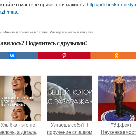
итайте о мастере причесок и макияжа
http://pricheska-makiya
zh/mas...
и:
Макияж и прическа в салоне
,
Мастер причесок и макияжа
авилось? Поделитесь с друзьями!
Улыбка - это не
Узнаешь себя? 1
"Эффект
мелочь, а деталь,
поручение слишком
Неузнаваемост