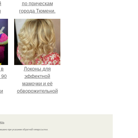
й
по прическам
ы
города Тюмени.
 о
 в
Локоны для
 90
эффектной
мамочки и её
ки
обворожительной
дочурки.
язь
решено при указании обратной гиперссылки.