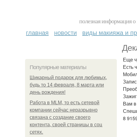
полезная информация о 
главная
новости
виды макияжа и пр
Дек
Еще чу
Есть 
Популярные материалы
Мобил
Шикарный подарок для любимых,
Запис
будь то 14 февраля, 8 марта или
Преоб
день рождения!
Зажиг
Работа в MLM, то есть сетевой
Вам в
компании сейчас неразрывно
Спеши
связана с создание своего
8 915
контента, своей страницы в соц
сетях.