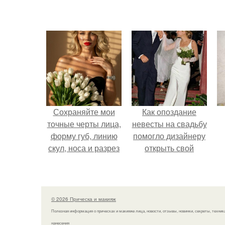
Сохраняйте мои
Как опоздание
точные черты лица,
невесты на свадьбу
форму губ, линию
помогло дизайнеру
скул, носа и разрез
открыть свой
глаз.
бренд.
© 2026 Прическа и макияж
Полезная информация о прическах и макияже лица, новости, отзывы, новинки, секреты, техник
нанесения