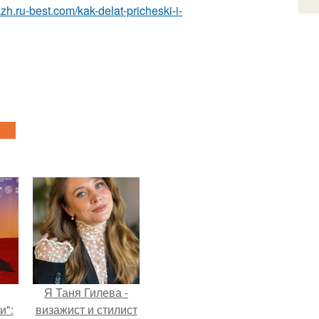
zh.ru-best.com/kak-delat-pricheski-i-
Я Таня Гилева -
и":
визажист и стилист