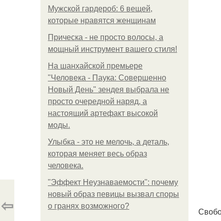
Мужской гардероб: 6 вещей,
которые нравятся женщинам
Прическа - не просто волосы, а
мощный инструмент вашего стиля!
На шанхайской премьере
"Человека - Паука: Совершенно
Новый День" зендея выбрала не
просто очередной наряд, а
настоящий артефакт высокой
моды.
Улыбка - это не мелочь, а деталь,
которая меняет весь образ
человека.
"Эффект Неузнаваемости": почему
новый образ певицы вызвал споры
⇦
о гранях возможного?
Свобо