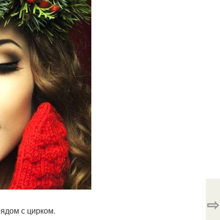
⇨
рядом с цирком.