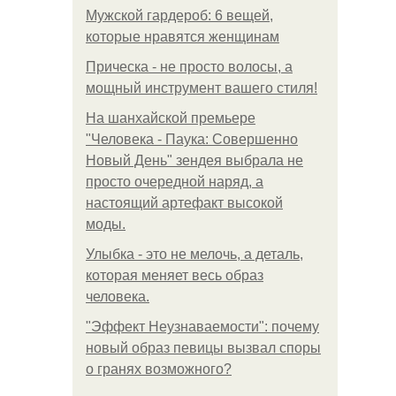
Мужской гардероб: 6 вещей,
которые нравятся женщинам
Прическа - не просто волосы, а
мощный инструмент вашего стиля!
На шанхайской премьере
"Человека - Паука: Совершенно
Новый День" зендея выбрала не
просто очередной наряд, а
настоящий артефакт высокой
моды.
Улыбка - это не мелочь, а деталь,
которая меняет весь образ
человека.
"Эффект Неузнаваемости": почему
новый образ певицы вызвал споры
о гранях возможного?