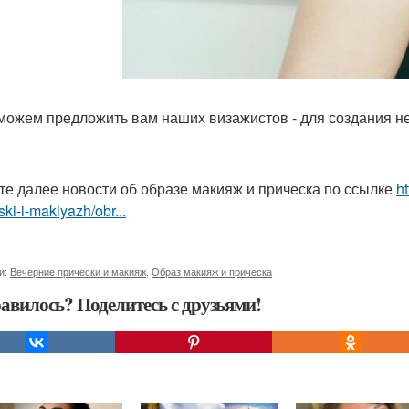
можем предложить вам наших визажистов - для создания не
те далее новости об образе макияж и прическа по ссылке
h
ski-i-makiyazh/obr...
и:
Вечерние прически и макияж
,
Образ макияж и прическа
авилось? Поделитесь с друзьями!