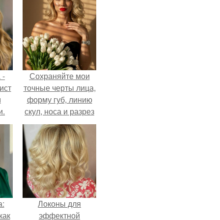
 -
Сохраняйте мои
ист
точные черты лица,
м
форму губ, линию
и.
скул, носа и разрез
глаз.
а:
Локоны для
как
эффектной