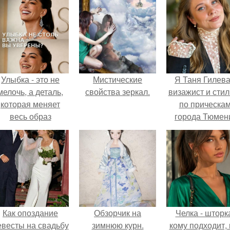
Улыбка - это не
Мистические
Я Таня Гилева
мелочь, а деталь,
свойства зеркал.
визажист и стил
которая меняет
по прическа
весь образ
города Тюмен
человека.
Как опоздание
Обзорчик на
Челка - шторк
евесты на свадьбу
зимнюю курн.
кому подходит, 