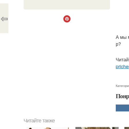
⇦
А мы 
р?
Читай
priche
Категори
Понр
Читайте также