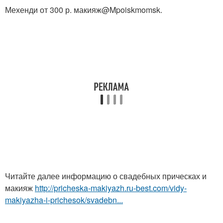
Мехенди от 300 р. макияж@Mpoiskmomsk.
Читайте далее информацию о свадебных прическах и
макияж
http://pricheska-makiyazh.ru-best.com/vidy-
makiyazha-i-prichesok/svadebn...