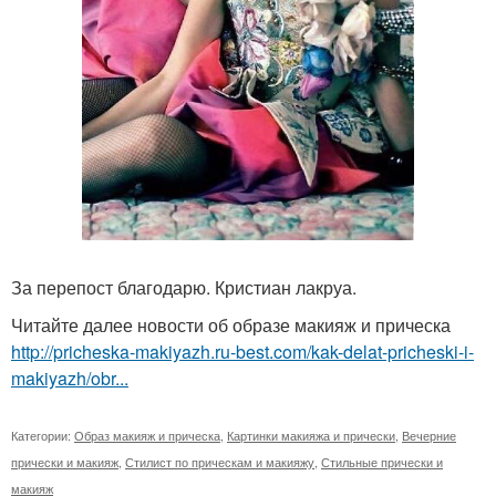
За перепост благодарю. Кристиан лакруа.
Читайте далее новости об образе макияж и прическа
http://pricheska-makiyazh.ru-best.com/kak-delat-pricheski-i-
makiyazh/obr...
Категории:
Образ макияж и прическа
,
Картинки макияжа и прически
,
Вечерние
прически и макияж
,
Стилист по прическам и макияжу
,
Стильные прически и
макияж